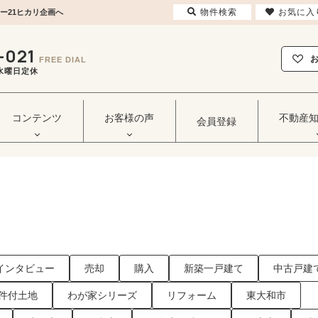
物件検索
お気に入
ー21ヒカリ企画へ
-021
FREE DIAL
毎週水曜日定休
コンテンツ
お客様の声
不動産
会員登録
インタビュー
売却
購入
新築一戸建て
中古戸建
件付土地
わが家シリーズ
リフォーム
東大和市