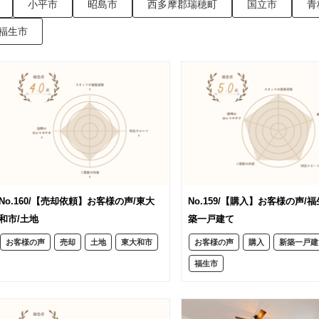
小平市
昭島市
西多摩郡瑞穂町
国立市
青
福生市
No.160/【売却依頼】お客様の声/東大
No.159/【購入】お客様の声/福
和市/土地
築一戸建て
お客様の声
売却
土地
東大和市
お客様の声
購入
新築一戸建
福生市