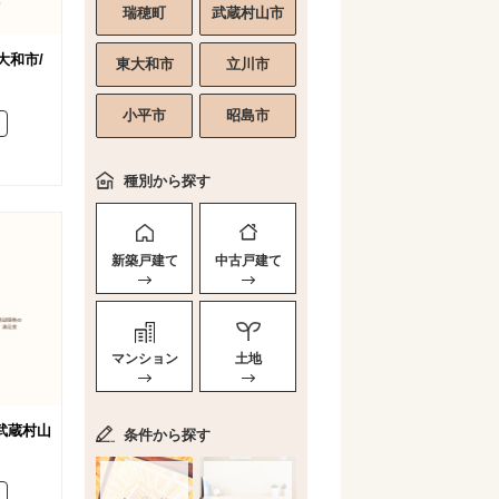
瑞穂町
武蔵村山市
大和市/
東大和市
立川市
小平市
昭島市
種別から探す
新築戸建て
中古戸建て
マンション
土地
/武蔵村山
条件から探す