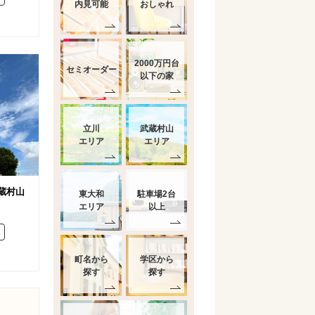
内見可能
おしゃれ
2000万円台
セミオーダー
以下の家
立川
武蔵村山
エリア
エリア
武蔵村山
東大和
駐車場2台
エリア
以上
町名から
学区から
探す
探す