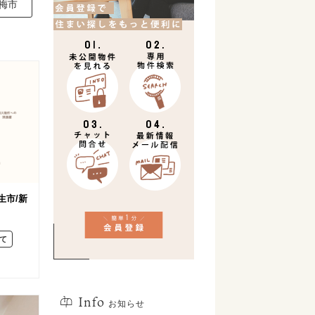
梅市
生市/新
て
Info
お知らせ