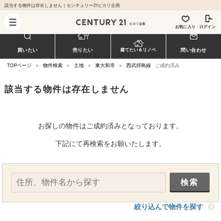
該当する物件は存在しません｜センチュリー21ヒカリ企画
お気に入り
ログイン
買いたい
売りたい
問い合わせ
建てたい＆リノベ
TOPページ
>
物件検索
>
土地
>
東大和市
>
西武拝島線
ご成約済み
該当する物件は存在しません
お探しの物件はご成約済みとなっております。
下記にて再検索をお願いたします。
絞り込んで物件を探す