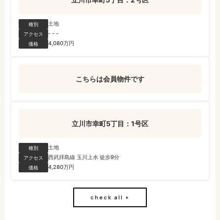
土地
種別
- - -
アクセス
4,080万円
価格
こちらは会員物件です
立川市幸町5丁目：1号区
土地
種別
西武拝島線 玉川上水 徒歩9分
アクセス
4,280万円
価格
check all +