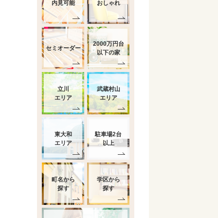
内見可能
おしゃれ
2000万円台
セミオーダー
以下の家
立川
武蔵村山
エリア
エリア
東大和
駐車場2台
エリア
以上
町名から
学区から
探す
探す