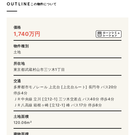
OUTLINE
この物件について
価格
1,740万円
物件種別
土地
所在地
東京都武蔵村山市三ツ木1丁目
交通
多摩都市モノレール 上北台 [上北台ルート] 長円寺 バス20分
停歩4分
ＪＲ中央線 立川 [立12-1] 三ツ木交差点 バス40分 停歩4分
ＪＲ八高線 箱根ヶ崎 [立12-1] 峰 バス17分 停歩8分
土地面積
120.06m²
建物面積