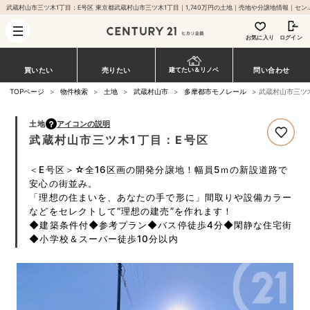
武蔵村山市三ツ木1丁目：E号区 東京都武蔵村山市三ツ木1丁目｜1,740万
お気に入り
ログイン
買いたい
売りたい
問い合わせ
建てたい＆リノベ
TOPページ
>
物件検索
>
土地
>
武蔵村山市
>
多摩都市モノレール
>
武蔵村山市三ツ
土地
アイコンの説明
武蔵村山市三ツ木1丁目：E号区
＜E号区＞☆全16区画の開発分譲地！幅員5ｍの新設道路で
安心の街並み。
「理想の住まいを、あなたの手で形に」間取りや設備カラー
などをセレクトして“理想の建売”を作れます！
◆建築条件付◆参考プラン◆バス停徒歩4分◆閑静な住宅街
◆小学校＆スーパー徒歩10分以内