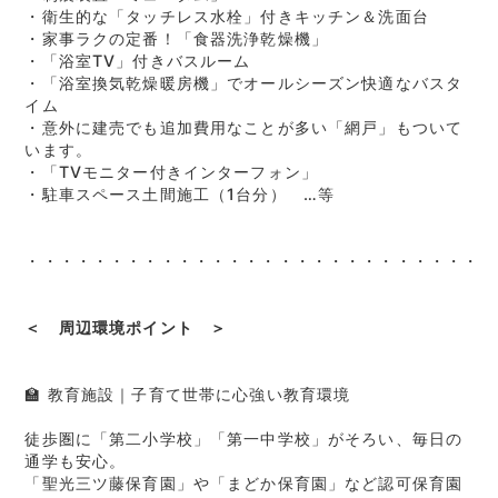
・衛生的な「タッチレス水栓」付きキッチン＆洗面台
・家事ラクの定番！「食器洗浄乾燥機」
・「浴室TV」付きバスルーム
・「浴室換気乾燥暖房機」でオールシーズン快適なバスタ
イム
・意外に建売でも追加費用なことが多い「網戸」もついて
います。
・「TVモニター付きインターフォン」
・駐車スペース土間施工（1台分） …等
・・・・・・・・・・・・・・・・・・・・・・・・・・・・
＜ 周辺環境ポイント ＞
🏫 教育施設｜子育て世帯に心強い教育環境
徒歩圏に「第二小学校」「第一中学校」がそろい、毎日の
通学も安心。
「聖光三ツ藤保育園」や「まどか保育園」など認可保育園