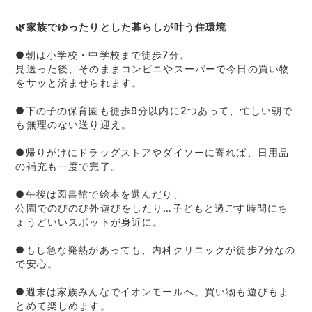
🌿家族でゆったりとした暮らしが叶う住環境
●朝は小学校・中学校まで徒歩7分。
見送った後、そのままコンビニやスーパーで今日の買い物
をサッと済ませられます。
●下の子の保育園も徒歩9分以内に2つあって、忙しい朝で
も無理のない送り迎え。
●帰りがけにドラッグストアやダイソーに寄れば、日用品
の補充も一度で完了。
●午後は図書館で絵本を選んだり、
公園でのびのび外遊びをしたり…子どもと過ごす時間にち
ょうどいいスポットが身近に。
●もし急な発熱があっても、内科クリニックが徒歩7分なの
で安心。
●週末は家族みんなでイオンモールへ。買い物も遊びもま
とめて楽しめます。