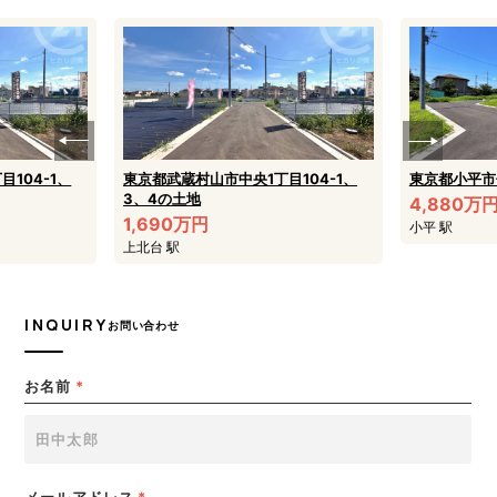
104-1、
東京都武蔵村山市中央1丁目104-1、
東京都小平市
3、4の土地
4,880万
1,690万円
小平 駅
上北台 駅
INQUIRY
お問い合わせ
お名前
*
メールアドレス
*