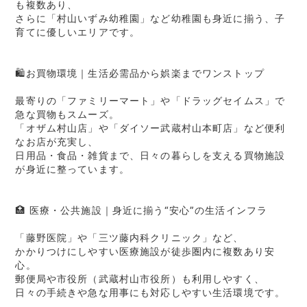
も複数あり、
さらに「村山いずみ幼稚園」など幼稚園も身近に揃う、子
育てに優しいエリアです。
🛍️お買物環境｜生活必需品から娯楽までワンストップ
最寄りの「ファミリーマート」や「ドラッグセイムス」で
急な買物もスムーズ。
「オザム村山店」や「ダイソー武蔵村山本町店」など便利
なお店が充実し、
日用品・食品・雑貨まで、日々の暮らしを支える買物施設
が身近に整っています。
🏥 医療・公共施設｜身近に揃う“安心”の生活インフラ
「藤野医院」や「三ツ藤内科クリニック」など、
かかりつけにしやすい医療施設が徒歩圏内に複数あり安
心。
郵便局や市役所（武蔵村山市役所）も利用しやすく、
日々の手続きや急な用事にも対応しやすい生活環境です。