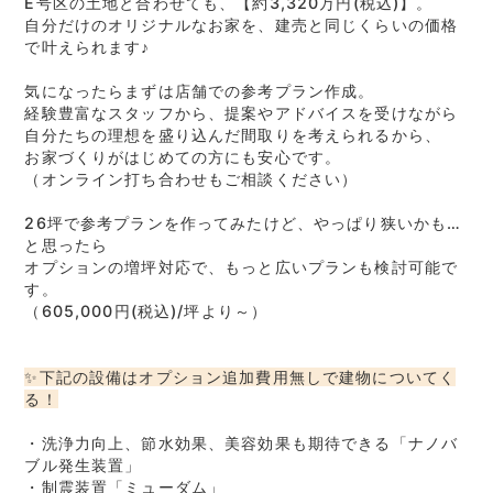
E号区の土地と合わせても、【約3,320万円(税込)】。
自分だけのオリジナルなお家を、建売と同じくらいの価格
で叶えられます♪
気になったらまずは店舗での参考プラン作成。
経験豊富なスタッフから、提案やアドバイスを受けながら
自分たちの理想を盛り込んだ間取りを考えられるから、
お家づくりがはじめての方にも安心です。
（オンライン打ち合わせもご相談ください）
26坪で参考プランを作ってみたけど、やっぱり狭いかも…
と思ったら
オプションの増坪対応で、もっと広いプランも検討可能で
す。
（605,000円(税込)/坪より～）
✨下記の設備はオプション追加費用無しで建物についてく
る！
・洗浄力向上、節水効果、美容効果も期待できる「ナノバ
ブル発生装置」
・制震装置「ミューダム」