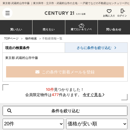
東京都 武蔵村山
お気に入り
ログイン
買いたい
売りたい
問い合わせ
建てたい＆リノベ
TOPページ
>
物件検索
>
不動産情報一覧
現在の検索条件
さらに条件を絞り込む
東京都 武蔵村山市中藤
この条件で新着メールを登録
10件
見つかりました！
会員限定物件は
477
件あります。
今すぐ見る
条件を絞り込む