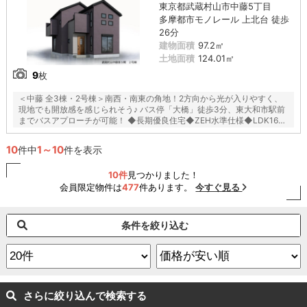
東京都武蔵村山市中藤5丁目
多摩都市モノレール 上北台 徒歩
26分
建物面積
97.2㎡
土地面積
124.01㎡
9
枚
＜中藤 全3棟・2号棟＞南西・南東の角地！2方向から光が入りやすく、
現地でも開放感を感じられそう♪ バス停「大橋」徒歩3分、東大和市駅前
までバスアプローチが可能！ ◆長期優良住宅◆ZEH水準仕様◆LDK16帖
◆ミニパントリー◆バルコニー2カ所◆1階洋室あり◆
10
1～10
件中
件を表示
10件
見つかりました！
会員限定物件は
477
件あります。
今すぐ見る
条件を絞り込む
さらに絞り込んで検索する