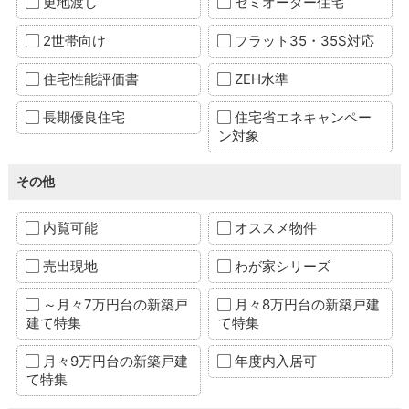
更地渡し
セミオーダー住宅
2世帯向け
フラット35・35S対応
住宅性能評価書
ZEH水準
長期優良住宅
住宅省エネキャンペー
ン対象
その他
内覧可能
オススメ物件
売出現地
わが家シリーズ
～月々7万円台の新築戸
月々8万円台の新築戸建
建て特集
て特集
月々9万円台の新築戸建
年度内入居可
て特集