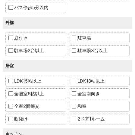
バス停歩5分以内
外構
庭付き
駐車場
駐車場2台以上
駐車場3台以上
居室
LDK15帖以上
LDK18帖以上
全居室6帖以上
全室南向き
全室2面採光
和室
吹抜け
2ドア1ルーム
キッチン