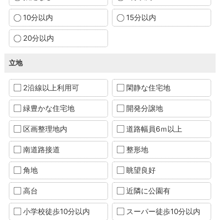
10分以内
15分以内
20分以内
立地
2沿線以上利用可
閑静な住宅地
緑豊かな住宅地
開発分譲地
区画整理地内
道路幅員6ｍ以上
南道路接道
整形地
角地
眺望良好
高台
近隣に公園有
小学校徒歩10分以内
スーパー徒歩10分以内