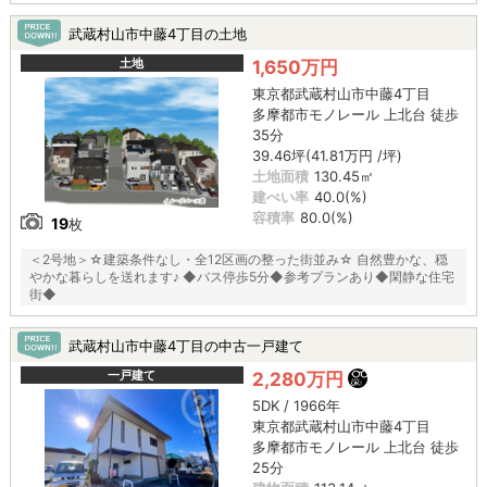
武蔵村山市中藤4丁目の土地
土地
1,650万円
東京都武蔵村山市中藤4丁目
多摩都市モノレール 上北台 徒歩
35分
39.46坪(41.81万円 /坪)
土地面積
130.45㎡
建ぺい率
40.0(%)
容積率
80.0(%)
19
枚
＜2号地＞☆建築条件なし・全12区画の整った街並み☆ 自然豊かな、穏
やかな暮らしを送れます♪ ◆バス停歩5分◆参考プランあり◆閑静な住宅
街◆
武蔵村山市中藤4丁目の中古一戸建て
一戸建て
2,280万円
5DK / 1966年
東京都武蔵村山市中藤4丁目
多摩都市モノレール 上北台 徒歩
25分