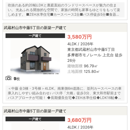
吹抜のある約20帖LDKと裏庭直結のランドリースペースが魅力の住ま
い。 光あふれる開放的な空間で、家族の時間も家事もゆとりをもって楽
しめます。 ■ZEH水準住宅■カースペース2台■バス停徒歩5分■食器洗
浄乾燥機■閑静な住宅街■小学校徒歩10分以内
武蔵村山市中藤5丁目の新築一戸建て
一戸建て
3,580万円
4LDK / 2026年
東京都武蔵村山市中藤5丁目
多摩都市モノレール 上北台 徒歩
26分
建物面積
96.79㎡
土地面積
125.80㎡
9
枚
＜中藤 全3棟・3号棟＞4LDK。南東側6m道路に、並列カースペースの車
庫入れしやすい組み合わせ♪ バス停「大橋」徒歩3分、東大和市駅前まで
バスアプローチが可能！ ◆長期優良住宅◆ZEH水準仕様◆LDK16帖◆ミ
ニパントリー◆バルコニー2カ所◆1階洋室あり◆
武蔵村山市中藤5丁目の新築一戸建て
一戸建て
3,680万円
4LDK / 2026年