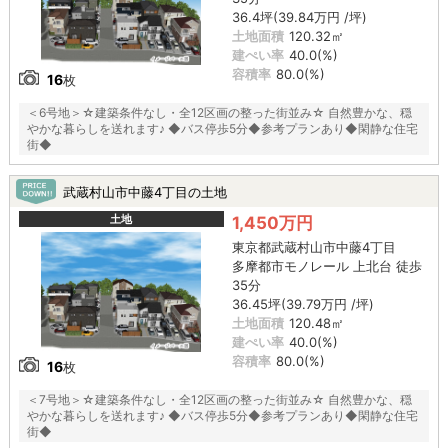
36.4坪(39.84万円 /坪)
土地面積
120.32㎡
建ぺい率
40.0(%)
容積率
80.0(%)
16
枚
＜6号地＞☆建築条件なし・全12区画の整った街並み☆ 自然豊かな、穏
やかな暮らしを送れます♪ ◆バス停歩5分◆参考プランあり◆閑静な住宅
街◆
武蔵村山市中藤4丁目の土地
土地
1,450万円
東京都武蔵村山市中藤4丁目
多摩都市モノレール 上北台 徒歩
35分
36.45坪(39.79万円 /坪)
土地面積
120.48㎡
建ぺい率
40.0(%)
容積率
80.0(%)
16
枚
＜7号地＞☆建築条件なし・全12区画の整った街並み☆ 自然豊かな、穏
やかな暮らしを送れます♪ ◆バス停歩5分◆参考プランあり◆閑静な住宅
街◆