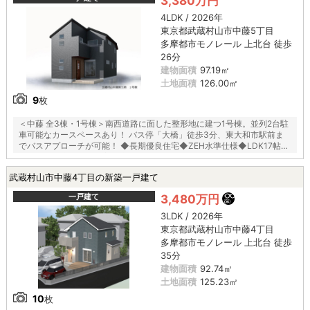
3,380万円
4LDK / 2026年
東京都武蔵村山市中藤5丁目
多摩都市モノレール 上北台 徒歩
26分
建物面積
97.19㎡
土地面積
126.00㎡
9
枚
＜中藤 全3棟・1号棟＞南西道路に面した整形地に建つ1号棟。並列2台駐
車可能なカースペースあり！ バス停「大橋」徒歩3分、東大和市駅前ま
でバスアプローチが可能！ ◆長期優良住宅◆ZEH水準仕様◆LDK17帖◆
パントリー◆テラス＋玄関◆
武蔵村山市中藤4丁目の新築一戸建て
一戸建て
3,480万円
3LDK / 2026年
東京都武蔵村山市中藤4丁目
多摩都市モノレール 上北台 徒歩
35分
建物面積
92.74㎡
土地面積
125.23㎡
10
枚