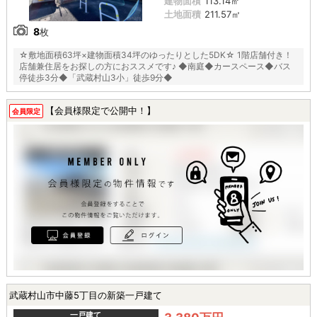
建物面積
113.14㎡
土地面積
211.57㎡
8
枚
☆敷地面積63坪×建物面積34坪のゆったりとした5DK☆ 1階店舗付き！
店舗兼住居をお探しの方におススメです♪ ◆南庭◆カースペース◆バス
停徒歩3分◆「武蔵村山3小」徒歩9分◆
【会員様限定で公開中！】
会員限定
武蔵村山市中藤5丁目の新築一戸建て
一戸建て