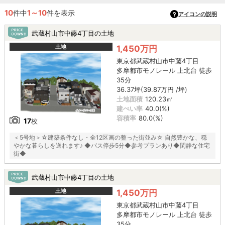
10
1～10
件中
件を表示
アイコンの説明
武蔵村山市中藤4丁目の土地
土地
1,450万円
東京都武蔵村山市中藤4丁目
多摩都市モノレール 上北台 徒歩
35分
36.37坪(39.87万円 /坪)
土地面積
120.23㎡
建ぺい率
40.0(%)
容積率
80.0(%)
17
枚
＜5号地＞☆建築条件なし・全12区画の整った街並み☆ 自然豊かな、穏
やかな暮らしを送れます♪ ◆バス停歩5分◆参考プランあり◆閑静な住宅
街◆
武蔵村山市中藤4丁目の土地
土地
1,450万円
東京都武蔵村山市中藤4丁目
多摩都市モノレール 上北台 徒歩
35分