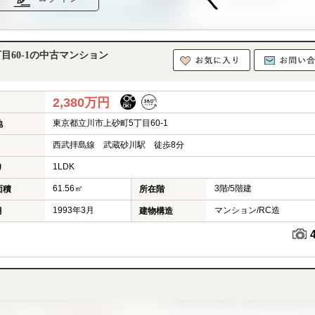
目60-1の中古マンション
2,380万円
東京都立川市上砂町5丁目60-1
地
西武拝島線 武蔵砂川駅 徒歩8分
1LDK
り
61.56㎡
3階/5階建
面積
所在階
1993年3月
マンション/RC造
月
建物構造