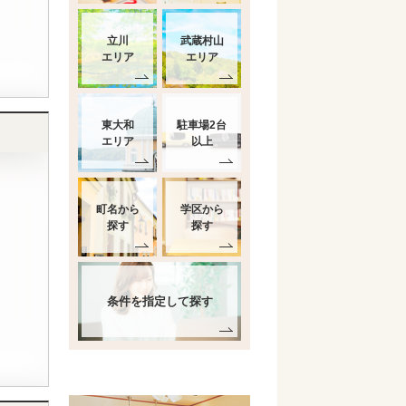
立川
武蔵村山
エリア
エリア
東大和
駐車場2台
エリア
以上
町名から
学区から
探す
探す
条件を指定して探す