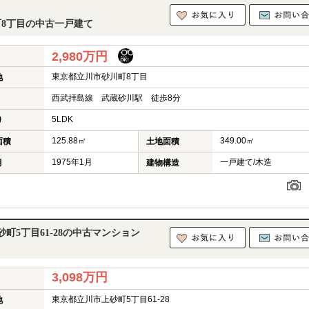
町8丁目の中古一戸建て
2,980万円
東京都立川市砂川町8丁目
地
西武拝島線 武蔵砂川駅 徒歩8分
5LDK
り
125.88㎡
349.00㎡
面積
土地面積
1975年1月
一戸建て/木造
月
建物構造
町5丁目61-28の中古マンション
3,098万円
東京都立川市上砂町5丁目61-28
地