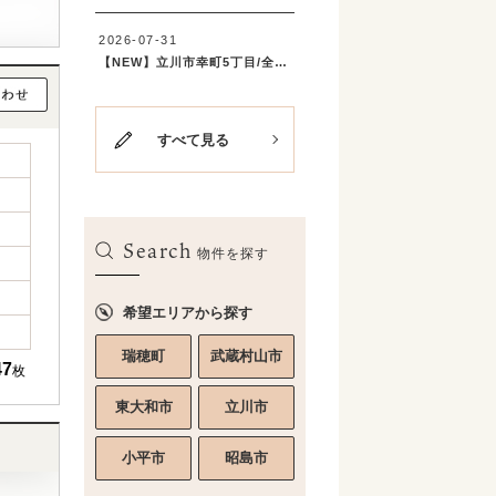
すべて見る
Search
物件を探す
希望エリアから探す
瑞穂町
武蔵村山市
47
枚
東大和市
立川市
小平市
昭島市