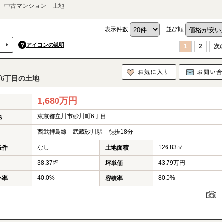
中古マンション
土地
表示件数
並び順
アイコンの説明
1
2
次
2週間以内の価格更新
値下げ
6丁目の土地
2週間以内の新規公開物件
新情報
1,680万円
東京都立川市砂川町6丁目
地
売出現地・オープンハウス開催中
毎土日祝
西武拝島線 武蔵砂川駅 徒歩18分
360°パノラマツアー公開中
スマホ・PCで内見
なし
126.83㎡
条件
土地面積
完成済みや空家のお家を気軽に内見
すぐ見れる
38.37坪
43.79万円
坪単価
40.0%
80.0%
い率
容積率