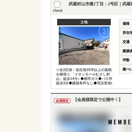
武蔵村山市榎2丁目：2号区｜武蔵
check
土地
価格
所在
交通
建築
坪数
建ぺ
☆全2区画・各区画35坪以上の面積
を確保☆ 「イオンモールむさし村
山」徒歩14分♪ ◆都市ガス◆バス停
徒歩3分◆建築条件なし◆現況更地◆
【会員様限定で公開中！】
会員限定