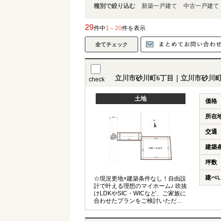
種別で絞り込む
新築一戸建て
中古一戸建て
29
件中
1～20
件を表示
立川市砂川町6丁目｜立川市砂川町
check
土地
価格
所在
交通
建築
坪数
建ぺ
☆現況更地×建築条件なし！自由設
計で叶える理想のマイホーム♪ 吹抜
けLDKやSIC・WICなど、ご家族に
合わせたプランをご検討いただけ
ます！ ◆都市ガス◆公園徒歩4分◆
武蔵砂川駅徒歩18分◆