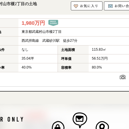
村山市榎2丁目の土地
1,980万円
東京都武蔵村山市榎2丁目
地
西武拝島線 武蔵砂川駅 徒歩27分
なし
115.83㎡
条件
土地面積
35.04坪
56.51万円
坪単価
40.0%
80.0%
い率
容積率