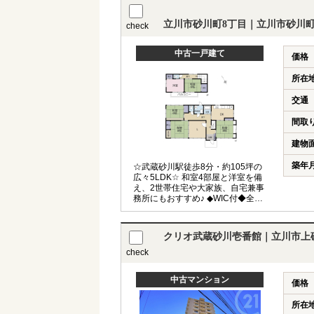
立川市砂川町8丁目｜立川市砂川
check
中古一戸建て
価格
所在
交通
間取
建物
築年
☆武蔵砂川駅徒歩8分・約105坪の
広々5LDK☆ 和室4部屋と洋室を備
え、2世帯住宅や大家族、自宅兼事
務所にもおすすめ♪ ◆WIC付◆全居
室収納付き◆小学校・商業施設徒歩
6圏内◆
クリオ武蔵砂川壱番館｜立川市上砂
check
中古マンション
価格
所在