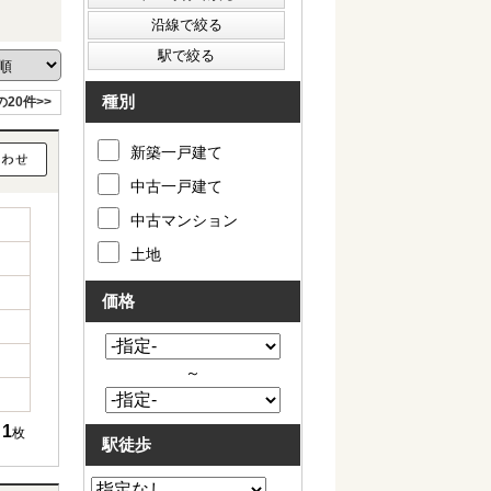
種別
の20件>>
新築一戸建て
中古一戸建て
中古マンション
土地
価格
～
1
枚
駅徒歩