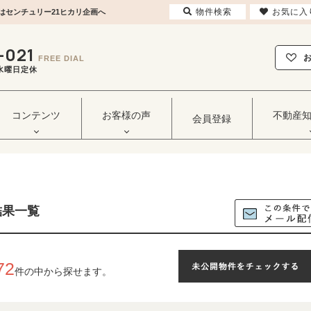
物件検索
お気に入
はセンチュリー21ヒカリ企画へ
-021
FREE DIAL
毎週水曜日定休
コンテンツ
お客様の声
不動産
会員登録
結果一覧
72
件の中から探せます。