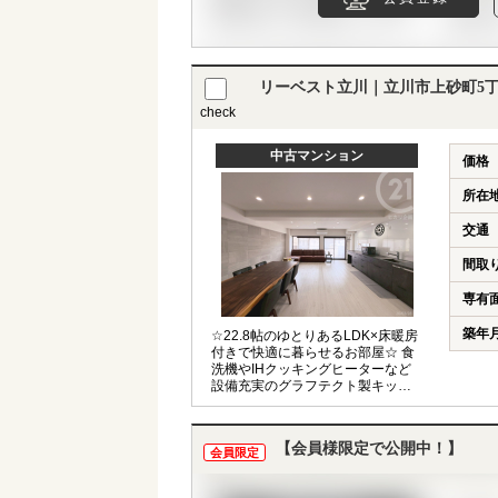
リーベスト立川｜立川市上砂町5丁
check
中古マンション
価格
所在
交通
間取
専有
築年
☆22.8帖のゆとりあるLDK×床暖房
付きで快適に暮らせるお部屋☆ 食
洗機やIHクッキングヒーターなど
設備充実のグラフテクト製キッチ
ンを採用♪ ◆「武蔵砂川」駅徒歩8
分◆リフォーム歴あり◆ペット飼育
可（細則あり）◆都市ガス◆
【会員様限定で公開中！】
会員限定