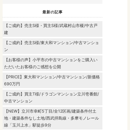
最新の記事
【ご成約】売主S様・買主S様/武蔵村山市榎/中古戸
建
【ご成約】売主S様/東大和マンション/中古マンショ
ン
【お客様の声】小平市の中古マンションをご購入い
ただいたお客様のご感想を公開
【PRICE】東大和マンション/中古マンション/新価格
690万円
【ご成約】買主T様/ドラゴンマンション立川壱番館/
中古マンション
【NEW】立川市幸町5丁目/全12区画/建築条件付土
地・建築条件なし土地/西武拝島線・多摩モノレール
線「玉川上水」駅徒歩9分