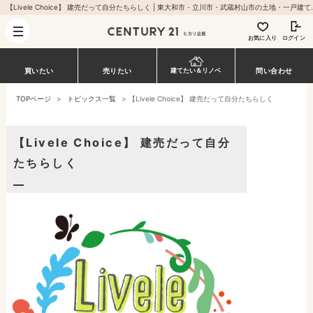
【Livele Choice】 建売だって自分たちらしく
お気に入り
ログイン
買いたい
売りたい
問い合わせ
建てたい＆リノベ
TOPページ
>
トピックス一覧
>
【Livele Choice】 建売だって自分たちらしく
【Livele Choice】 建売だって自分
たちらしく