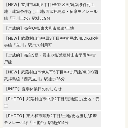
【NEW】立川市幸町5丁目/全12区画/建築条件付土
地・建築条件なし土地/西武拝島線・多摩モノレール
線「玉川上水」駅徒歩9分
【ご成約】売主O様/東大和市蔵敷/土地
【NEW】武蔵村山市中原3丁目/中古戸建/4LDK/JR中
央線「立川」駅バス利用可
【ご成約】売主S様・買主K様/武蔵村山市学園/中古
戸建
【NEW】武蔵村山市伊奈平5丁目/中古戸建/4LDK/西
武拝島線「西武立川」駅徒歩26分
【INFO】夏季休業日のおしらせ
【PHOTO】武蔵村山市中原2丁目/更地渡し/土地・売
主
【PHOTO】東大和市蔵敷2丁目/土地/更地渡し/多摩
モノレール線「上北台」駅徒歩14分