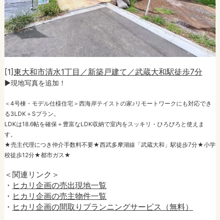
[1]
東大和市清水1丁目／新築戸建て／武蔵大和駅徒歩7分
►現地写真を追加！
＜4号棟・モデル仕様住宅＞西海岸テイストの家♪リモートワークにも対応でき
る3LDK＋Sプラン。
LDKは18.6帖を確保＋豊富なLDK収納で室内をスッキリ・ひろびろと使えま
す。
★売主代理につき仲介手数料不要★西武多摩湖線「武蔵大和」駅徒歩7分★小学
校徒歩12分★都市ガス★
＜関連リンク＞
・
ヒカリ企画の売出現地一覧
・
ヒカリ企画の売主物件一覧
・
ヒカリ企画の間取りプランニングサービス（無料）