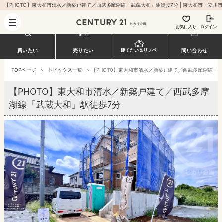
お気に入り
ログイン
買いたい
売りたい
建てたい＆リノベ
問い合わせ
TOPページ
>
トピックス一覧
>
【PHOTO】東大和市清水／新築戸建て／西武多摩湖線「
【PHOTO】東大和市清水／新築戸建て／西武多摩
湖線「武蔵大和」駅徒歩7分