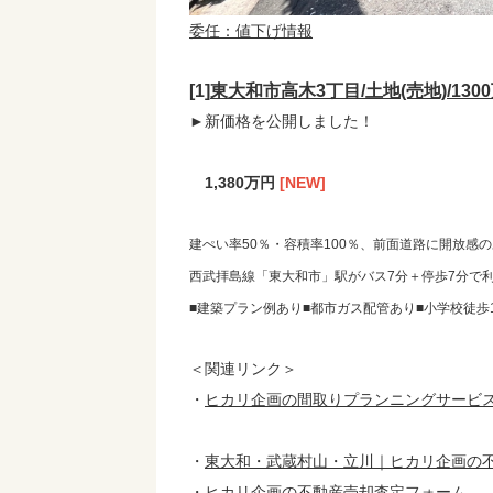
委任：値下げ情報
[1]
東大和市高木3丁目/土地(売地)/1
►新価格を公開しました！
1,380万円
[NEW]
建ぺい率50％・容積率100％、前面道路に開放感の
西武拝島線「東大和市」駅がバス7分＋停歩7分で
■建築プラン例あり■都市ガス配管あり■小学校徒歩1
＜関連リンク＞
・
ヒカリ企画の間取りプランニングサービ
・
東大和・武蔵村山・立川｜ヒカリ企画の
・
ヒカリ企画の不動産売却査定フォーム