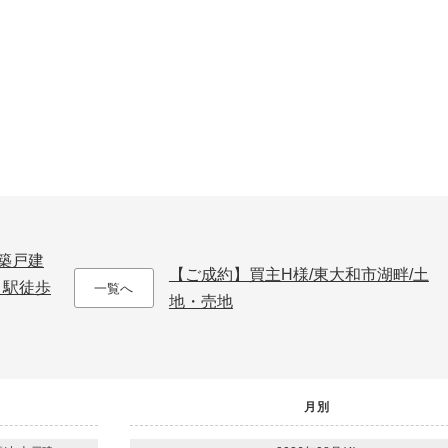
築戸建
【ご成約】買主H様/東大和市湖畔/土
」駅徒歩
一覧へ
地・売地
月別