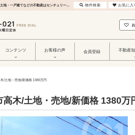
物件検索
お気に入
【PRICE】東大和市高木/土地・売地/新価格 1380万円 | 東大和市・立川市・武蔵村山市の土地・一戸建てなどの不動産はセンチュリー21ヒカリ企画へ
-021
FREE DIAL
毎週水曜日定休
コンテンツ
お客様の声
不動産
会員登録
木/土地・売地/新価格 1380万円
市高木/土地・売地/新価格 1380万