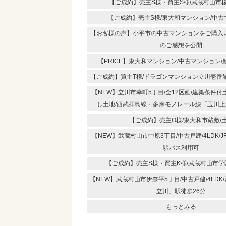
【ご成約】売主S様・買主S様/武蔵村山市榎
【ご成約】売主S様/東大和マンション/中
【お客様の声】小平市の中古マンションをご購入
のご感想を公開
【PRICE】東大和マンション/中古マンション/新
【ご成約】買主T様/ドラゴンマンション立川壱番
【NEW】立川市幸町5丁目/全12区画/建築条件
し土地/西武拝島線・多摩モノレール線「玉川上
【ご成約】売主O様/東大和市蔵敷/
【NEW】武蔵村山市中原3丁目/中古戸建/4LDK/
駅バス利用可
【ご成約】売主S様・買主K様/武蔵村山市学
【NEW】武蔵村山市伊奈平5丁目/中古戸建/4LDK
立川」駅徒歩26分
もっとみる