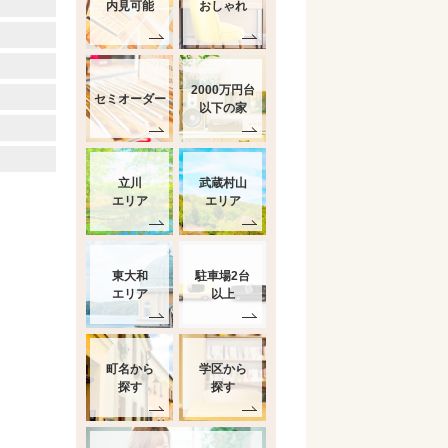
内見可能
おしゃれ
2000万円台
セミオーダー
以下の家
立川
武蔵村山
エリア
エリア
東大和
駐車場2台
エリア
以上
町名から
学区から
探す
探す