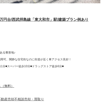
300万円台/西武拝島線「東大和市」駅/建築プラン例あり
ある整形地♪
利用可。閑静な住宅街なのに街道が近く車アクセス良好！
1分■スーパー徒歩10分■ドラッグストア徒歩6分■
ス（無料）
不動産売却不相談売却・買取り