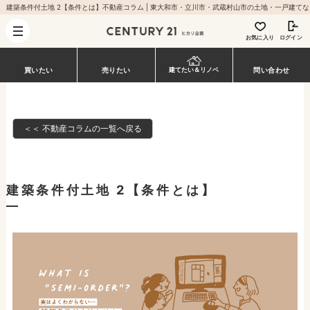
建築条件付土地 
お気に入り
ログイン
買いたい
売りたい
建てたい＆リノベ
問い合わせ
＜＜ 不動産コラムの一覧へ戻る
建築条件付土地 2【条件とは】