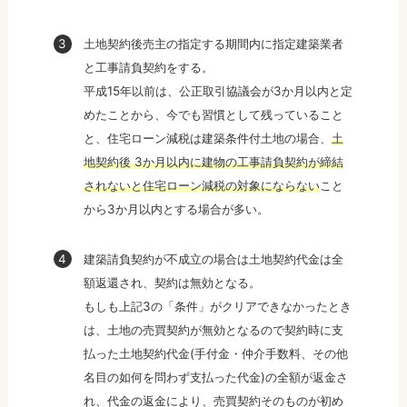
土地契約後売主の指定する期間内に指定建築業者
と工事請負契約をする。
平成15年以前は、公正取引協議会が3か月以内と定
めたことから、今でも習慣として残っていること
と、住宅ローン減税は建築条件付土地の場合、
土
地契約後 3か月以内に建物の工事請負契約が締結
されないと住宅ローン減税の対象にならない
こと
から3か月以内とする場合が多い。
建築請負契約が不成立の場合は土地契約代金は全
額返還され、契約は無効となる。
もしも上記3の「条件」がクリアできなかったとき
は、土地の売買契約が無効となるので契約時に支
払った土地契約代金(手付金・仲介手数料、その他
名目の如何を問わず支払った代金)の全額が返金さ
れ、代金の返金により、売買契約そのものが初め