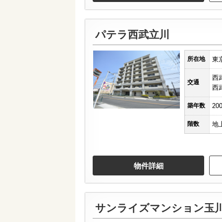
パテラ西武立川
所在地
東
西
交通
西
築年数
20
階数
地
物件詳細
サンライズマンション玉