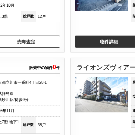
82年10月
上3階
総戸数
12戸
売却査定
物件詳細
0
ライオンズヴィア
販売中の物件
件
京都立川市一番町4丁目28-1
武拝島線
蔵砂川駅/徒歩9分
96年11月
上7階 地下1
総戸数
38戸