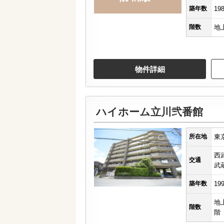
築年数
19
階数
地
物件詳細
ハイホーム立川弐番館
所在地
東
西
交通
武
築年数
19
地
階数
階