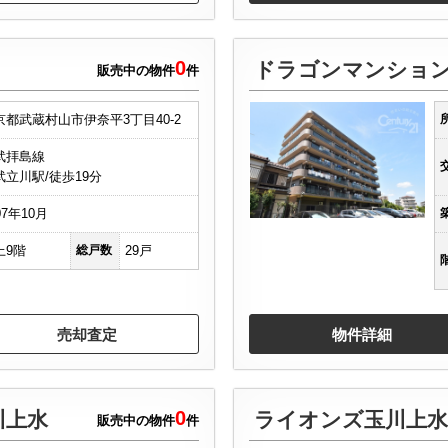
0
ドラゴンマンショ
販売中の物件
件
京都武蔵村山市伊奈平3丁目40-2
武拝島線
武立川駅/徒歩19分
07年10月
上9階
総戸数
29戸
売却査定
物件詳細
0
川上水
販売中の物件
件