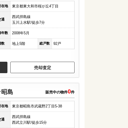
所在地
東京都東大和市桜が丘4丁目
西武拝島線
交通
玉川上水駅/徒歩7分
築年数
2008年5月
階数
地上5階
総戸数
92戸
売却査定
0
ン昭島
販売中の物件
件
所在地
東京都昭島市武蔵野2丁目5-38
西武拝島線
交通
西武立川駅/徒歩15分