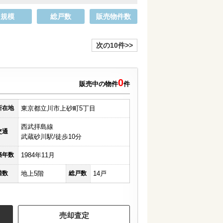
規模
総戸数
販売物件数
次の10件>>
0
販売中の物件
件
所在地
東京都立川市上砂町5丁目
西武拝島線
交通
武蔵砂川駅/徒歩10分
築年数
1984年11月
階数
地上5階
総戸数
14戸
売却査定