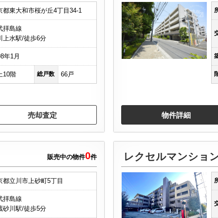
京都東大和市桜が丘4丁目34-1
武拝島線
川上水駅/徒歩6分
98年1月
上10階
総戸数
66戸
売却査定
物件詳細
0
レクセルマンショ
販売中の物件
件
京都立川市上砂町5丁目
武拝島線
蔵砂川駅/徒歩5分