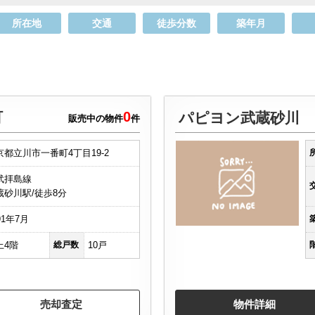
所在地
交通
徒歩分数
築年月
0
町
パピヨン武蔵砂川
販売中の物件
件
京都立川市一番町4丁目19-2
武拝島線
蔵砂川駅/徒歩8分
91年7月
上4階
総戸数
10戸
売却査定
物件詳細