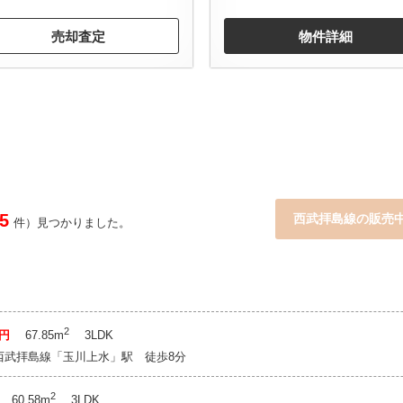
売却査定
物件詳細
5
西武拝島線の販売
件）見つかりました。
2
万円
67.85m
3LDK
西武拝島線「玉川上水」駅 徒歩8分
2
60.58m
3LDK