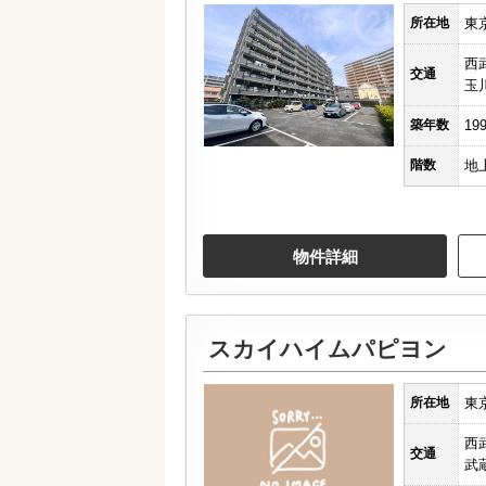
所在地
東
西
交通
玉
築年数
19
階数
地
物件詳細
スカイハイムパピヨン
所在地
東
西
交通
武