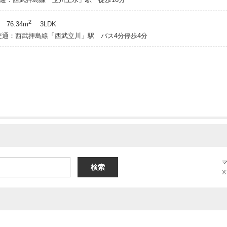
2
76.34m
3LDK
 交通：西武拝島線「西武立川」駅 バス4分停歩4分