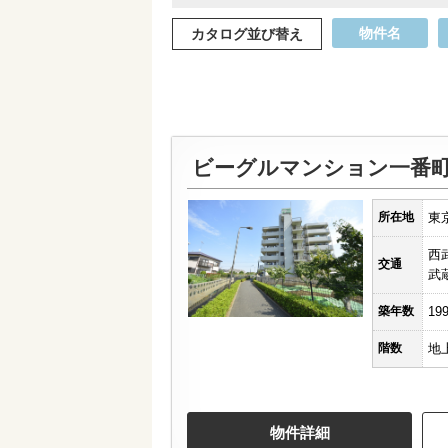
物件名
カタログ並び替え
ビーグルマンション一番
所在地
東
西
交通
武
築年数
19
階数
地
物件詳細