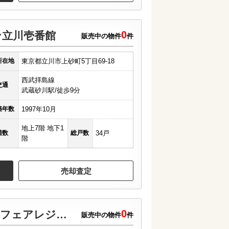
0
ン立川壱番館
販売中の物件
件
所在地
東京都立川市上砂町5丁目69-18
西武拝島線
交通
武蔵砂川駅/徒歩9分
築年数
1997年10月
地上7階 地下1
階数
総戸数
34戸
階
売却査定
0
ライオンズ玉川上水フェアレジデンス
販売中の物件
件