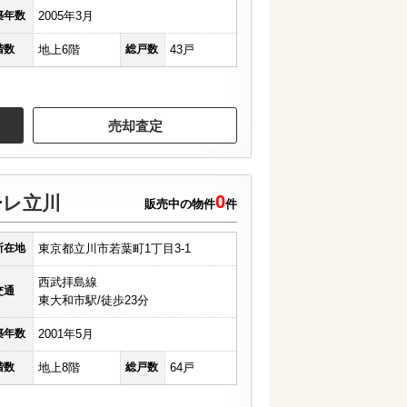
築年数
2005年3月
階数
地上6階
総戸数
43戸
売却査定
0
ーレ立川
販売中の物件
件
所在地
東京都立川市若葉町1丁目3-1
西武拝島線
交通
東大和市駅/徒歩23分
築年数
2001年5月
階数
地上8階
総戸数
64戸