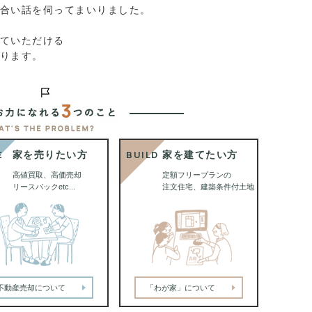
合い話を伺ってまいりました。
ていただける
ります。
E
BUILD
家を売りたい方
家を建てたい方
高値買取、高価売却
定額フリープランの
リースバックetc...
注文住宅、建築条件付土地
不動産売却について
「わが家」について