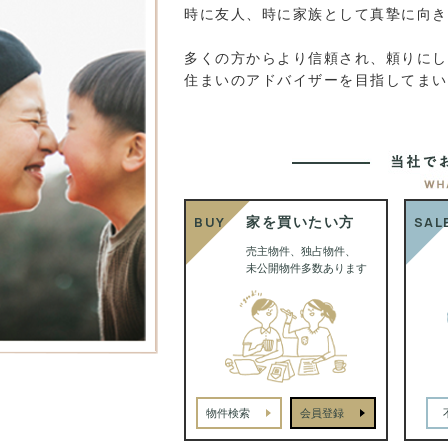
時に友人、時に家族として真摯に向き
多くの方からより信頼され、頼りにし
住まいのアドバイザーを目指してまい
BUY
SAL
家を買いたい方
売主物件、独占物件、
未公開物件多数あります
物件検索
会員登録