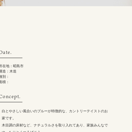
Date.
所在地：昭島市
構造：木造
種別：
面積：
Concept.
白とやさしい風合いのブルーが特徴的な、カントリーテイストのお
家です。
木目調の床材など、ナチュラルさを取り入れてあり、家族みんなで