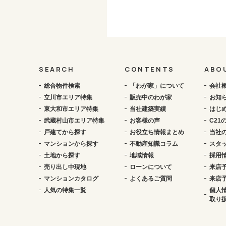
SEARCH
CONTENTS
ABO
総合物件検索
「わが家」について
会社
立川市エリア特集
販売中のわが家
お知
東大和市エリア特集
当社建築実績
はじ
武蔵村山市エリア特集
お客様の声
C21
戸建てから探す
お役立ち情報まとめ
当社
マンションから探す
不動産知識コラム
スタ
土地から探す
地域情報
採用
売り出し中現地
ローンについて
来店
マンションカタログ
よくあるご質問
来店
人気の特集一覧
個人
取り