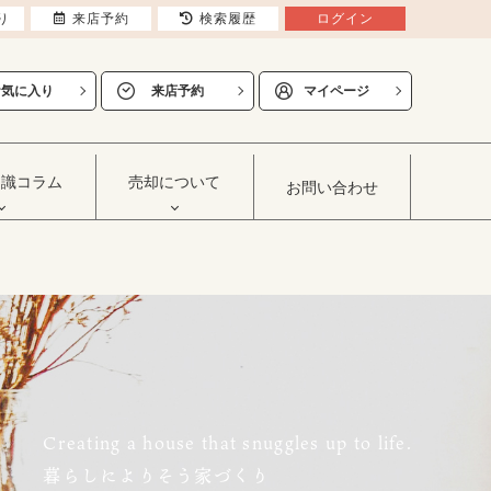
り
来店予約
検索履歴
ログイン
お気に入り
来店予約
マイページ
知識コラム
売却について
お問い合わせ
Creating a house that snuggles up to life.
暮らしによりそう家づくり