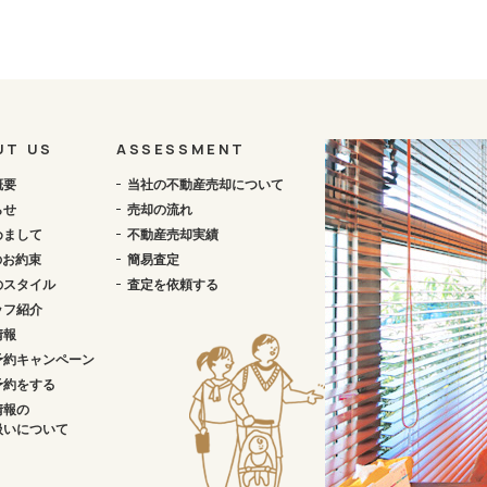
UT US
ASSESSMENT
概要
当社の不動産売却について
らせ
売却の流れ
めまして
不動産売却実績
のお約束
簡易査定
のスタイル
査定を依頼する
ッフ紹介
情報
予約キャンペーン
予約をする
情報の
扱いについて