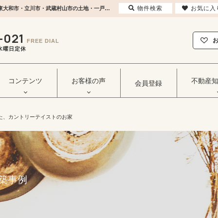
物件検索
お気に入
No.30 暮らしやすさにも配慮した、カントリーテイストのお家 昭島市 木造 建築実績 | 東大和市・立川市・武蔵村山市の土地・一戸建てなどの不動産はセンチュリー21ヒカリ企画へ
-021
FREE DIAL
毎週水曜日定休
コンテンツ
お客様の声
不動産
会員登録
た、カントリーテイストのお家
築事例