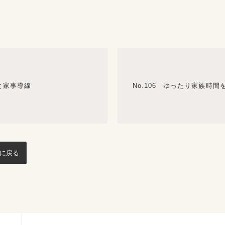
保と家事導線
No.106 ゆったり家族時
ジに戻る