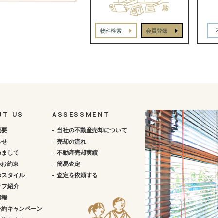
物件検索
会員登録
UT US
ASSESSMENT
概要
当社の不動産売却について
らせ
売却の流れ
めまして
不動産売却実績
のお約束
簡易査定
のスタイル
査定を依頼する
ッフ紹介
情報
予約キャンペーン