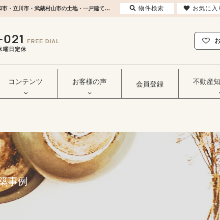
物件検索
お気に入
No.107 自然を感じられる木目調 武蔵村山市 木造 注文住宅「わが家」 建築実績 | 東大和市・立川市・武蔵村山市の土地・一戸建てなどの不動産はセンチュリー21ヒカリ企画へ
-021
FREE DIAL
毎週水曜日定休
コンテンツ
お客様の声
不動産
会員登録
築事例