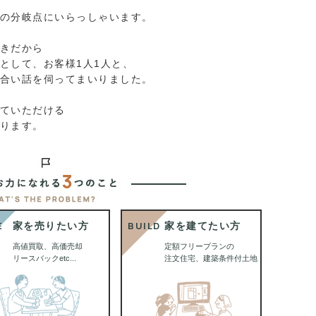
の分岐点にいらっしゃいます。
きだから
として、お客様1人1人と、
合い話を伺ってまいりました。
ていただける
ります。
E
BUILD
家を売りたい方
家を建てたい方
高値買取、高価売却
定額フリープランの
リースバックetc...
注文住宅、建築条件付土地