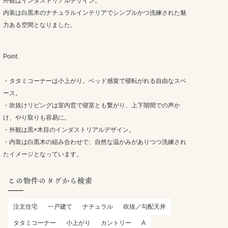
外観はインダストリアルデザイン。
内装は白黒木のナチュラルインテリアでシンプルかつ洗練された魅
力ある空間となりました。
Point.
・タタミコーナーは小上がり。ベッド感覚で寝転がれる自由なスペ
ース。
・吹抜けリビングは室内窓で寝室とも繋がり、上下階間での声か
け、やり取りも容易に。
・外観は黒×木目のインダストリアルデザイン。
・内装は白黒木の組み合わせで、自然な温かみがありつつ洗練され
たイメージとなっています。
この物件のタグから検索
注文住宅
一戸建て
ナチュラル
吹抜／勾配天井
タタミコーナー
小上がり
カントリー
A