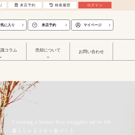
り
来店予約
検索履歴
ログイン
お気に入り
来店予約
マイページ
知識コラム
売却について
お問い合わせ
Creating a house that snuggles up to life.
暮らしによりそう家づくり