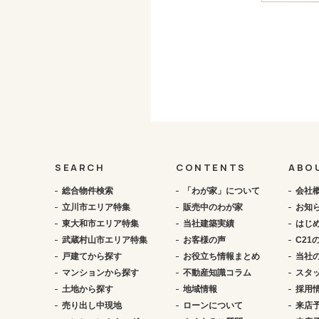
SEARCH
CONTENTS
ABO
総合物件検索
「わが家」について
会社
立川市エリア特集
販売中のわが家
お知
東大和市エリア特集
当社建築実績
はじ
武蔵村山市エリア特集
お客様の声
C21
戸建てから探す
お役立ち情報まとめ
当社
マンションから探す
不動産知識コラム
スタ
土地から探す
地域情報
採用
売り出し中現地
ローンについて
来店