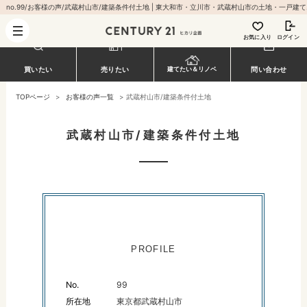
no.99/お客様
お気に入り
ログイン
買いたい
売りたい
建てたい＆リノベ
問い合わせ
TOPページ
>
お客様の声一覧
>
武蔵村山市/建築条件付土地
武蔵村山市/建築条件付土地
PROFILE
No.
99
所在地
東京都武蔵村山市