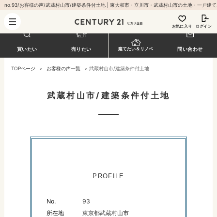
no.93/お客様
お気に入り
ログイン
買いたい
売りたい
建てたい＆リノベ
問い合わせ
TOPページ
>
お客様の声一覧
>
武蔵村山市/建築条件付土地
武蔵村山市/建築条件付土地
PROFILE
No.
93
所在地
東京都武蔵村山市