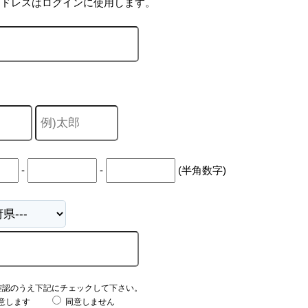
アドレスはログインに使用します。
-
-
(半角数字)
確認のうえ下記にチェックして下さい。
意します
同意しません