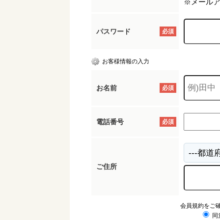
※メール
パスワード
必須
お客様情報の入力
お名前
必須
電話番号
必須
ご住所
会員規約をご
同