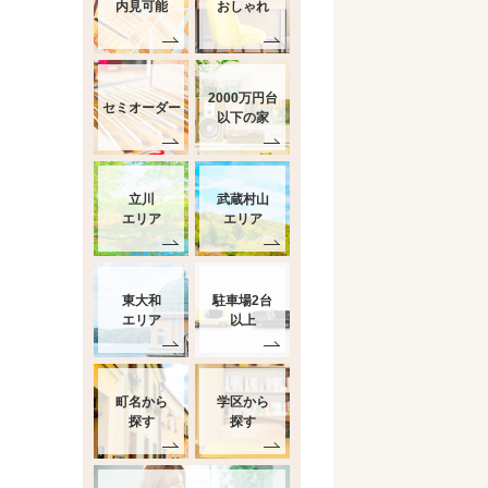
内見可能
おしゃれ
2000万円台
セミオーダー
以下の家
立川
武蔵村山
エリア
エリア
東大和
駐車場2台
エリア
以上
町名から
学区から
探す
探す