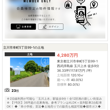
立川市幸町5丁目99-1の土地
土地
4,280万円
東京都立川市幸町5丁目99-1
西武拝島線 玉川上水 徒歩9分
36.33坪(117.81万円 /坪)
土地面積
120.10㎡
建ぺい率
40.0(%)
容積率
80.0(%)
23
枚
☆2沿線利用が可能な「玉川上水」駅徒歩9分！全12区画の新しい街並み
☆ 【1号区】36坪超の北東角地。参考プランは4LDK＋並列駐車2台駐車
OK！ ◆「幸小学校」至近◆土地売りでの販売も相談可能◆都市ガス◆