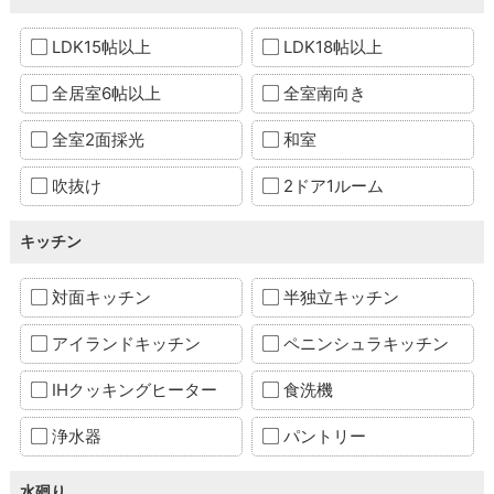
LDK15帖以上
LDK18帖以上
全居室6帖以上
全室南向き
全室2面採光
和室
吹抜け
2ドア1ルーム
キッチン
対面キッチン
半独立キッチン
アイランドキッチン
ペニンシュラキッチン
IHクッキングヒーター
食洗機
浄水器
パントリー
水廻り