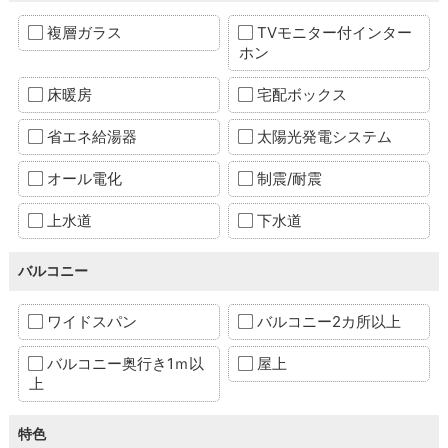
複層ガラス
TVモニター付インター
ホン
床暖房
宅配ボックス
省エネ給湯器
太陽光発電システム
オール電化
制震/耐震
上水道
下水道
バルコニー
ワイドスパン
バルコニー2カ所以上
バルコニー奥行き1ｍ以
屋上
上
特色