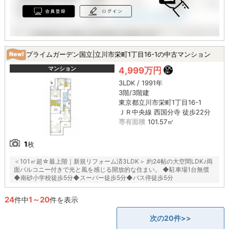
プライムガーデン国立|立川市栄町1丁目16-1の中古マンション
マンション
4,999万円
3LDK / 1991年
3階/3階建
東京都立川市栄町1丁目16-1
ＪＲ中央線 西国分寺 徒歩22分
専有面積
101.57㎡
1
枚
＜101㎡超☆最上階｜新規リフォーム済3LDK＞ 約24帖の大空間LDK♪両
面バルコニー付きで光と風を感じる開放的な住まい。 ◆駐車場1台無償
◆南砂小学校徒歩5分◆スーパー徒歩5分◆バス停徒歩5分
24
1～20
件中
件を表示
次の20件>>