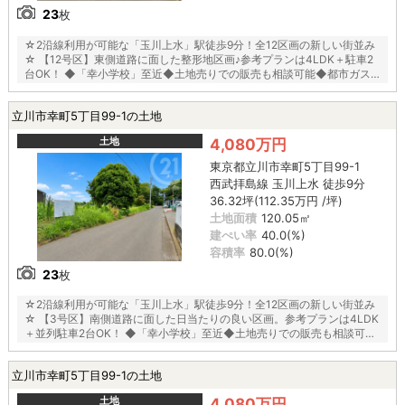
23
枚
☆2沿線利用が可能な「玉川上水」駅徒歩9分！全12区画の新しい街並み
☆ 【12号区】東側道路に面した整形地区画♪参考プランは4LDK＋駐車2
台OK！ ◆「幸小学校」至近◆土地売りでの販売も相談可能◆都市ガス
◆
立川市幸町5丁目99-1の土地
土地
4,080万円
東京都立川市幸町5丁目99-1
西武拝島線 玉川上水 徒歩9分
36.32坪(112.35万円 /坪)
土地面積
120.05㎡
建ぺい率
40.0(%)
容積率
80.0(%)
23
枚
☆2沿線利用が可能な「玉川上水」駅徒歩9分！全12区画の新しい街並み
☆ 【3号区】南側道路に面した日当たりの良い区画。参考プランは4LDK
＋並列駐車2台OK！ ◆「幸小学校」至近◆土地売りでの販売も相談可能
◆都市ガス◆
立川市幸町5丁目99-1の土地
土地
4,080万円