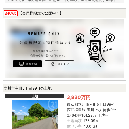
ス◆
【会員様限定で公開中！】
会員限定
立川市幸町5丁目99-1の土地
土地
3,830万円
東京都立川市幸町5丁目99-1
西武拝島線 玉川上水 徒歩9分
37.84坪(101.22万円 /坪)
土地面積
125.09㎡
建ぺい率
40.0(%)