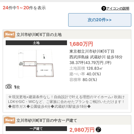
24
1～20
件中
件を表示
アイコンの説明
次の20件>>
立川市砂川町6丁目の土地
土地
1,680万円
東京都立川市砂川町6丁目
西武拝島線 武蔵砂川 徒歩18分
38.37坪(43.79万円 /坪)
土地面積
126.83㎡
建ぺい率
40.0(%)
容積率
80.0(%)
1
枚
☆現況更地×建築条件なし！自由設計で叶える理想のマイホーム♪ 吹抜け
LDKやSIC・WICなど、ご家族に合わせたプランをご検討いただけます！
◆都市ガス◆公園徒歩4分◆武蔵砂川駅徒歩18分◆
立川市砂川町8丁目の中古一戸建て
一戸建て
2,980万円