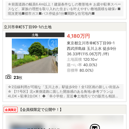
☆前面道路の幅員6.4m以上！建築条件なしの整形地☆ お庭や駐車スペー
スなど、家族の理想を取り入れた住まいを叶えやすい敷地面積を確保♪ ■
現況更地■都市ガス■バス停徒歩1分■閑静な住宅地内■
立川市幸町5丁目99-1の土地
土地
4,180万円
東京都立川市幸町5丁目99-1
西武拝島線 玉川上水 徒歩9分
36.33坪(115.06万円 /坪)
土地面積
120.10㎡
建ぺい率
40.0(%)
容積率
80.0(%)
23
枚
☆2沿線利用が可能な「玉川上水」駅徒歩9分！全12区画の新しい街並み
☆ 【11号区】北×東側道路に面した開放感のある角地♪参考プランは
4LDK＋駐車2台OK！ ◆「幸小学校」至近◆土地売りでの販売も相談可
能◆都市ガス◆
【会員様限定で公開中！】
会員限定