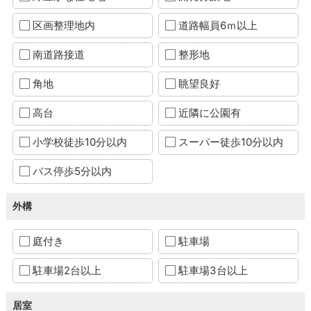
区画整理地内
道路幅員6ｍ以上
南道路接道
整形地
角地
眺望良好
高台
近隣に公園有
小学校徒歩10分以内
スーパー徒歩10分以内
バス停歩5分以内
外構
庭付き
駐車場
駐車場2台以上
駐車場3台以上
居室