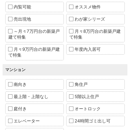
内覧可能
オススメ物件
売出現地
わが家シリーズ
～月々7万円台の新築戸
月々8万円台の新築戸建
建て特集
て特集
月々9万円台の新築戸建
年度内入居可
て特集
マンション
南向き
角住戸
最上階・上階なし
5階以上住戸
庭付き
オートロック
エレベーター
24時間ゴミ出し可