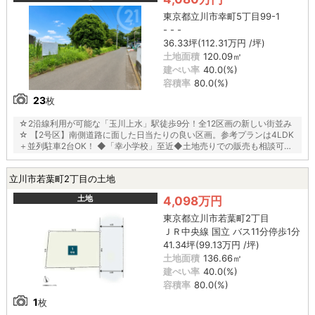
東京都立川市幸町5丁目99-1
- - -
36.33坪(112.31万円 /坪)
土地面積
120.09㎡
建ぺい率
40.0(%)
容積率
80.0(%)
23
枚
☆2沿線利用が可能な「玉川上水」駅徒歩9分！全12区画の新しい街並み
☆ 【2号区】南側道路に面した日当たりの良い区画。参考プランは4LDK
＋並列駐車2台OK！ ◆「幸小学校」至近◆土地売りでの販売も相談可能
◆都市ガス◆
立川市若葉町2丁目の土地
土地
4,098万円
東京都立川市若葉町2丁目
ＪＲ中央線 国立 バス11分停歩1分
41.34坪(99.13万円 /坪)
土地面積
136.66㎡
建ぺい率
40.0(%)
容積率
80.0(%)
1
枚