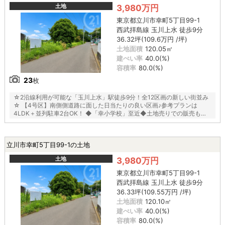
土地
3,980万円
東京都立川市幸町5丁目99-1
西武拝島線 玉川上水 徒歩9分
36.32坪(109.6万円 /坪)
土地面積
120.05㎡
建ぺい率
40.0(%)
容積率
80.0(%)
23
枚
☆2沿線利用が可能な「玉川上水」駅徒歩9分！全12区画の新しい街並み
☆ 【4号区】南側側道路に面した日当たりの良い区画♪参考プランは
4LDK＋並列駐車2台OK！ ◆「幸小学校」至近◆土地売りでの販売も相
談可能◆都市ガス◆
立川市幸町5丁目99-1の土地
土地
3,980万円
東京都立川市幸町5丁目99-1
西武拝島線 玉川上水 徒歩9分
36.33坪(109.55万円 /坪)
土地面積
120.10㎡
建ぺい率
40.0(%)
容積率
80.0(%)