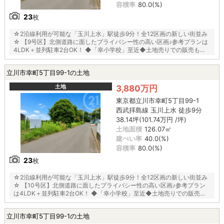
容積率
80.0(%)
23
枚
☆2沿線利用が可能な「玉川上水」駅徒歩9分！全12区画の新しい街並み
☆ 【9号区】北側道路に面したプライバシー性の高い区画♪参考プランは
4LDK＋並列駐車2台OK！ ◆「幸小学校」至近◆土地売りでの販売も相
談可能◆都市ガス◆
立川市幸町5丁目99-1の土地
土地
3,880万円
東京都立川市幸町5丁目99-1
西武拝島線 玉川上水 徒歩9分
38.14坪(101.74万円 /坪)
土地面積
126.07㎡
建ぺい率
40.0(%)
容積率
80.0(%)
23
枚
☆2沿線利用が可能な「玉川上水」駅徒歩9分！全12区画の新しい街並み
☆ 【10号区】北側道路に面したプライバシー性の高い区画♪参考プラン
は4LDK＋並列駐車2台OK！ ◆「幸小学校」至近◆土地売りでの販売も
相談可能◆都市ガス◆
立川市幸町5丁目99-1の土地