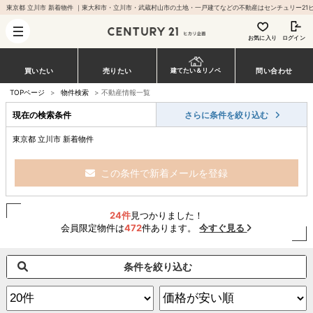
お気に入り
ログイン
買いたい
売りたい
問い合わせ
建てたい＆リノベ
TOPページ
>
物件検索
>
不動産情報一覧
現在の検索条件
さらに条件を絞り込む
東京都 立川市 新着物件
この条件で新着メールを登録
24件
見つかりました！
会員限定物件は
472
件あります。
今すぐ見る
条件を絞り込む