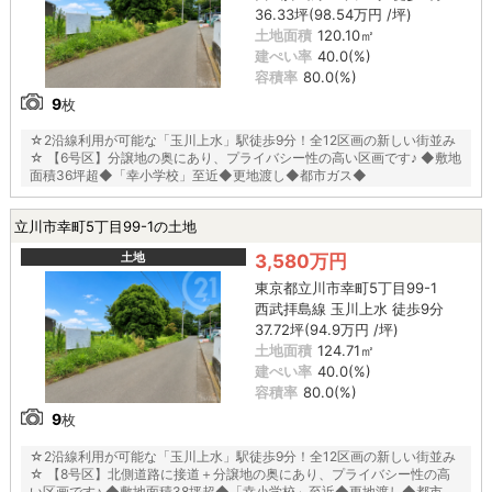
36.33坪(98.54万円 /坪)
土地面積
120.10㎡
建ぺい率
40.0(%)
容積率
80.0(%)
9
枚
☆2沿線利用が可能な「玉川上水」駅徒歩9分！全12区画の新しい街並み
☆ 【6号区】分譲地の奥にあり、プライバシー性の高い区画です♪ ◆敷地
面積36坪超◆「幸小学校」至近◆更地渡し◆都市ガス◆
立川市幸町5丁目99-1の土地
土地
3,580万円
東京都立川市幸町5丁目99-1
西武拝島線 玉川上水 徒歩9分
37.72坪(94.9万円 /坪)
土地面積
124.71㎡
建ぺい率
40.0(%)
容積率
80.0(%)
9
枚
☆2沿線利用が可能な「玉川上水」駅徒歩9分！全12区画の新しい街並み
☆ 【8号区】北側道路に接道＋分譲地の奥にあり、プライバシー性の高
い区画です♪ ◆敷地面積38坪超◆「幸小学校」至近◆更地渡し◆都市ガ