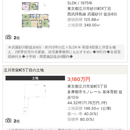
5LDK / 1975年
東京都立川市砂川町8丁目
西武拝島線 武蔵砂川 徒歩8分
建物面積
125.88㎡
土地面積
349.00㎡
2
枚
☆武蔵砂川駅徒歩8分・約105坪の広々5LDK☆ 和室4部屋と洋室を備
え、2世帯住宅や大家族、自宅兼事務所にもおすすめ♪ ◆WIC付◆全居室
収納付き◆小学校・商業施設徒歩6圏内◆
立川市栄町5丁目の土地
土地
3,180万円
東京都立川市栄町5丁目
多摩都市モノレール 泉体育館 徒
歩12分
44.32坪(71.76万円 /坪)
土地面積
146.50㎡ (公簿)
建ぺい率
40.0(%)
容積率
80.0(%)
2
枚