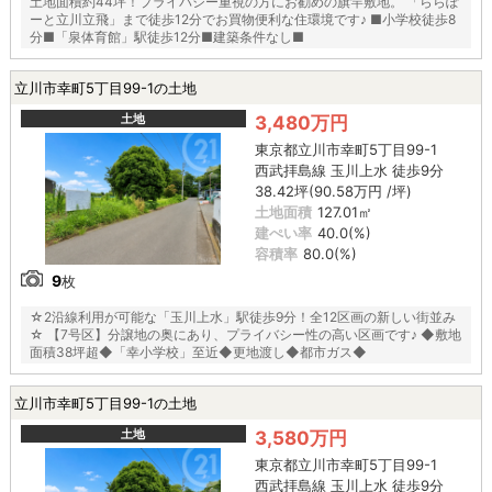
土地面積約44坪！プライバシー重視の方にお勧めの旗竿敷地。 「ららぽ
ーと立川立飛」まで徒歩12分でお買物便利な住環境です♪ ■小学校徒歩8
分■「泉体育館」駅徒歩12分■建築条件なし■
立川市幸町5丁目99-1の土地
土地
3,480万円
東京都立川市幸町5丁目99-1
西武拝島線 玉川上水 徒歩9分
38.42坪(90.58万円 /坪)
土地面積
127.01㎡
建ぺい率
40.0(%)
容積率
80.0(%)
9
枚
☆2沿線利用が可能な「玉川上水」駅徒歩9分！全12区画の新しい街並み
☆ 【7号区】分譲地の奥にあり、プライバシー性の高い区画です♪ ◆敷地
面積38坪超◆「幸小学校」至近◆更地渡し◆都市ガス◆
立川市幸町5丁目99-1の土地
土地
3,580万円
東京都立川市幸町5丁目99-1
西武拝島線 玉川上水 徒歩9分