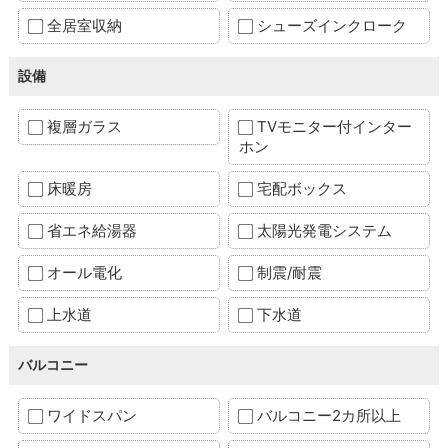
全居室収納
シューズインクローク
設備
複層ガラス
TVモニター付インター
ホン
床暖房
宅配ボックス
省エネ給湯器
太陽光発電システム
オール電化
制震/耐震
上水道
下水道
バルコニー
ワイドスパン
バルコニー2カ所以上