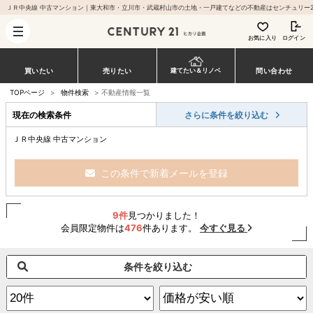
お気に入り
ログイン
買いたい
売りたい
問い合わせ
建てたい＆リノベ
TOPページ
>
物件検索
>
不動産情報一覧
現在の検索条件
さらに条件を絞り込む
ＪＲ中央線 中古マンション
この条件で新着メールを登録
9件
見つかりました！
会員限定物件は
476
件あります。
今すぐ見る
条件を絞り込む