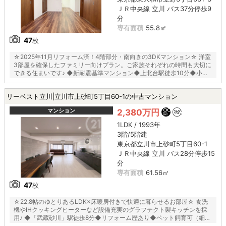
ＪＲ中央線 立川 バス37分停歩9
分
専有面積
55.8㎡
47
枚
☆2025年11月リフォーム済！4階部分・南向きの3DKマンション☆ 洋室
3部屋を確保したファミリー向けプラン。ご家族それぞれの時間も大切に
できる住まいです♪ ◆新耐震基準マンション◆上北台駅徒歩10分◆小学
校徒歩2分◆保育園徒歩1分◆スーパー徒歩11分◆都市ガス◆エレベータ
ー有◆
リーベスト立川|立川市上砂町5丁目60-1の中古マンション
マンション
2,380万円
1LDK / 1993年
3階/5階建
東京都立川市上砂町5丁目60-1
ＪＲ中央線 立川 バス28分停歩15
分
専有面積
61.56㎡
47
枚
☆22.8帖のゆとりあるLDK×床暖房付きで快適に暮らせるお部屋☆ 食洗
機やIHクッキングヒーターなど設備充実のグラフテクト製キッチンを採
用♪ ◆「武蔵砂川」駅徒歩8分◆リフォーム歴あり◆ペット飼育可（細則
あり）◆都市ガス◆