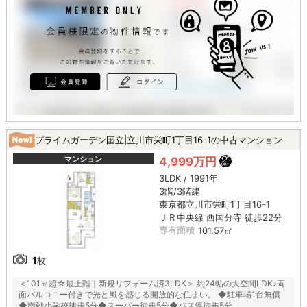
プライムガーデン国立|立川市栄町1丁目16-1の中古マンション
マンション
4,999万円
3LDK / 1991年
3階/3階建
東京都立川市栄町1丁目16-1
ＪＲ中央線 西国分寺 徒歩22分
専有面積
101.57㎡
1
枚
＜101㎡超☆最上階｜新規リフォーム済3LDK＞ 約24帖の大空間LDK♪両
面バルコニー付きで光と風を感じる開放的な住まい。 ◆駐車場1台無償
◆南砂小学校徒歩5分◆スーパー徒歩5分◆バス停徒歩5分