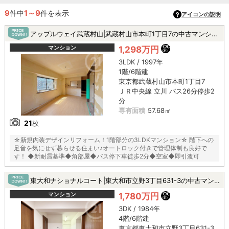
9
1～9
件中
件を表示
アイコンの説明
アップルウェイ武蔵村山|武蔵村山市本町1丁目7の中古マンション
マンション
1,298万円
3LDK / 1997年
1階/6階建
東京都武蔵村山市本町1丁目7
ＪＲ中央線 立川 バス26分停歩2
分
専有面積
57.68㎡
21
枚
☆新規内装デザインリフォーム！1階部分の3LDKマンション☆ 階下への
足音を気にせず暮らせる住まい♪オートロック付きで管理体制も良好で
す！ ◆新耐震基準◆角部屋◆バス停下車徒歩2分◆空室◆即引渡可
東大和ナショナルコート|東大和市立野3丁目631-3の中古マンション
マンション
1,780万円
3DK / 1984年
4階/6階建
東京都東大和市立野3丁目631-3