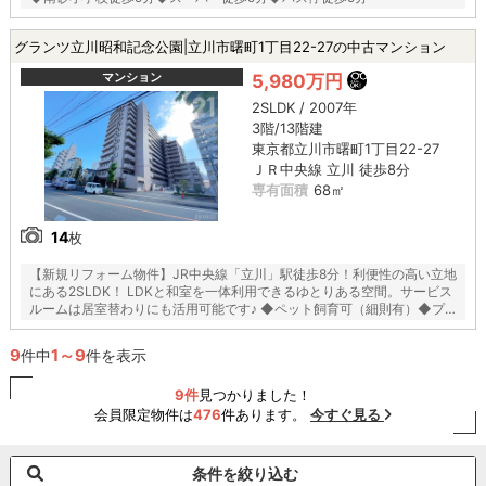
グランツ立川昭和記念公園|立川市曙町1丁目22-27の中古マンション
マンション
5,980万円
2SLDK / 2007年
3階/13階建
東京都立川市曙町1丁目22-27
ＪＲ中央線 立川 徒歩8分
専有面積
68㎡
14
枚
【新規リフォーム物件】JR中央線「立川」駅徒歩8分！利便性の高い立地
にある2SLDK！ LDKと和室を一体利用できるゆとりある空間。サービス
ルームは居室替わりにも活用可能です♪ ◆ペット飼育可（細則有）◆プ
ライベートポーチ◆「昭和記念公園」徒歩6分◆
9
1～9
件中
件を表示
9件
見つかりました！
会員限定物件は
476
件あります。
今すぐ見る
条件を絞り込む