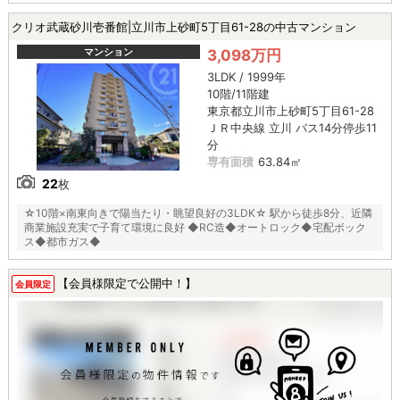
クリオ武蔵砂川壱番館|立川市上砂町5丁目61-28の中古マンション
マンション
3,098万円
3LDK / 1999年
10階/11階建
東京都立川市上砂町5丁目61-28
ＪＲ中央線 立川 バス14分停歩11
分
専有面積
63.84㎡
22
枚
☆10階×南東向きで陽当たり・眺望良好の3LDK☆ 駅から徒歩8分、近隣
商業施設充実で子育て環境に良好 ◆RC造◆オートロック◆宅配ボック
ス◆都市ガス◆
【会員様限定で公開中！】
会員限定