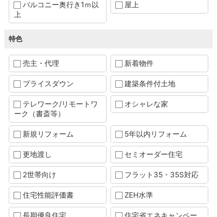
バルコニー奥行き1ｍ以
屋上
上
特色
売主・代理
新着物件
プライスダウン
建築条件付土地
テレワーク/リモートワ
オシャレな家
ーク（書斎等）
新規リフォーム
5年以内リフォーム
更地渡し
セミオーダー住宅
2世帯向け
フラット35・35S対応
住宅性能評価書
ZEH水準
長期優良住宅
住宅省エネキャンペー