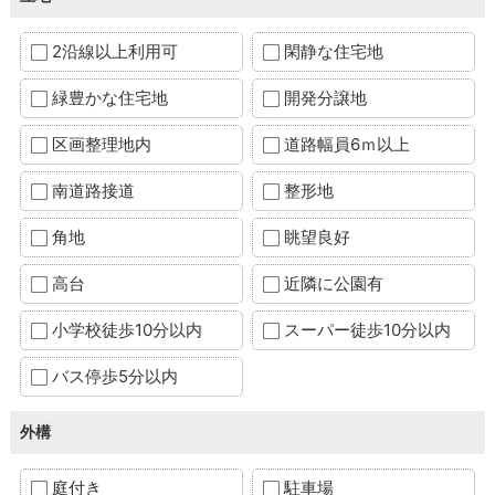
2沿線以上利用可
閑静な住宅地
緑豊かな住宅地
開発分譲地
区画整理地内
道路幅員6ｍ以上
南道路接道
整形地
角地
眺望良好
高台
近隣に公園有
小学校徒歩10分以内
スーパー徒歩10分以内
バス停歩5分以内
外構
庭付き
駐車場