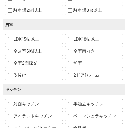
駐車場2台以上
駐車場3台以上
居室
LDK15帖以上
LDK18帖以上
全居室6帖以上
全室南向き
全室2面採光
和室
吹抜け
2ドア1ルーム
キッチン
対面キッチン
半独立キッチン
アイランドキッチン
ペニンシュラキッチン
IHクッキングヒーター
食洗機