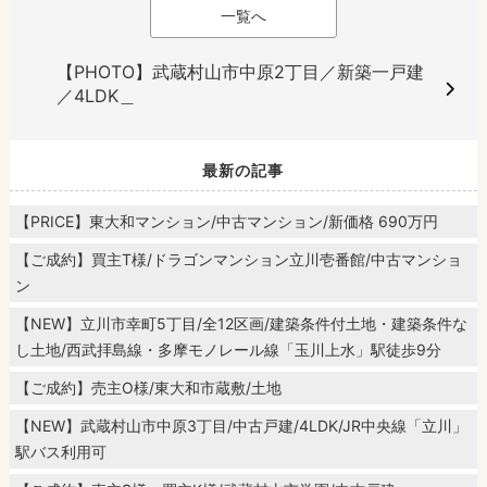
一覧へ
【PHOTO】武蔵村山市中原2丁目／新築一戸建
／4LDK＿
最新の記事
【PRICE】東大和マンション/中古マンション/新価格 690万円
【ご成約】買主T様/ドラゴンマンション立川壱番館/中古マンショ
ン
【NEW】立川市幸町5丁目/全12区画/建築条件付土地・建築条件な
し土地/西武拝島線・多摩モノレール線「玉川上水」駅徒歩9分
【ご成約】売主O様/東大和市蔵敷/土地
【NEW】武蔵村山市中原3丁目/中古戸建/4LDK/JR中央線「立川」
駅バス利用可