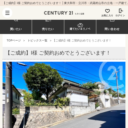
【ご成約】I様 ご契約おめでとうございます！ | 東大和市・立川市・
お気に入り
ログイン
買いたい
売りたい
建てたい＆リノベ
問い合わせ
TOPページ
>
トピックス一覧
>
【ご成約】I様 ご契約おめでとうございます！
【ご成約】I様 ご契約おめでとうございます！