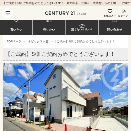
【ご成約】S様 
お気に入り
ログイン
買いたい
売りたい
問い合わせ
建てたい＆リノベ
TOPページ
>
トピックス一覧
>
【ご成約】S様 ご契約おめでとうございます！
【ご成約】S様 ご契約おめでとうございます！