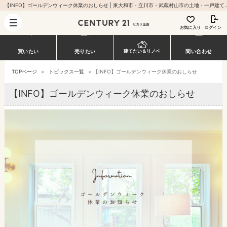
【INFO】ゴールデンウィーク休業のおしらせ | 東大和市・立川市・武蔵村山市の土地
お気に入り
ログイン
買いたい
売りたい
建てたい＆リノベ
問い合わせ
TOPページ
>
トピックス一覧
>
【INFO】ゴールデンウィーク休業のおしらせ
【INFO】ゴールデンウィーク休業のおしらせ