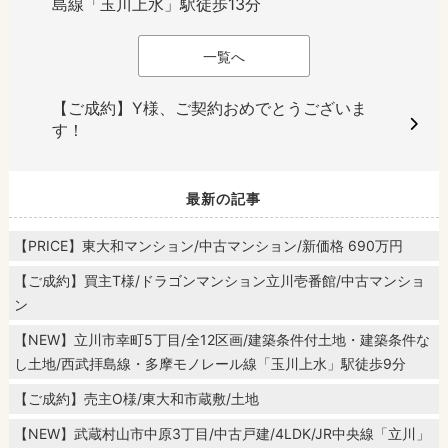
島線「玉川上水」駅徒歩13分
一覧へ
【ご成約】Y様、ご契約おめでとうございま
す！
最新の記事
【PRICE】東大和マンション/中古マンション/新価格 690万円
【ご成約】買主T様/ドラゴンマンション立川壱番館/中古マンショ
ン
【NEW】立川市幸町5丁目/全12区画/建築条件付土地・建築条件な
し土地/西武拝島線・多摩モノレール線「玉川上水」駅徒歩9分
【ご成約】売主O様/東大和市蔵敷/土地
【NEW】武蔵村山市中原3丁目/中古戸建/4LDK/JR中央線「立川」