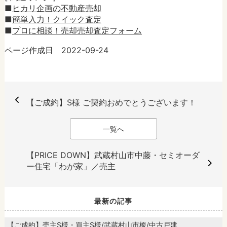
■
ヒカリ企画の不動産売却
■
簡単入力！クイック査定
■
プロに相談！売却売却査定フォーム
ページ作成日 2022-09-24
【ご成約】S様 ご契約おめでとうございます！
一覧へ
【PRICE DOWN】武蔵村山市中藤・セミオーダ
ー住宅「わが家」／売主
最新の記事
【ご成約】売主S様・買主S様/武蔵村山市榎/中古戸建