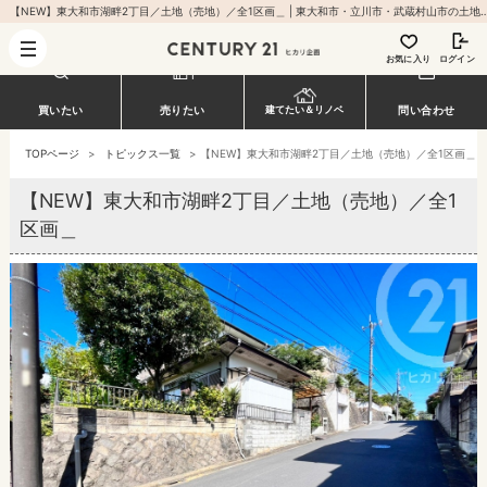
【NEW】東大和市湖畔2丁目／土地（売地）／全1区画＿ | 東大和市・立川市・武蔵村山市の土地・一戸建てなどの
お気に入り
ログイン
買いたい
売りたい
問い合わせ
建てたい＆リノベ
TOPページ
>
トピックス一覧
>
【NEW】東大和市湖畔2丁目／土地（売地）／全1区画＿
【NEW】東大和市湖畔2丁目／土地（売地）／全1
区画＿