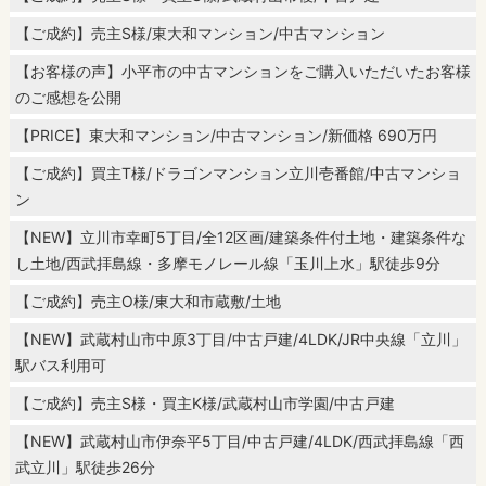
【ご成約】売主S様/東大和マンション/中古マンション
【お客様の声】小平市の中古マンションをご購入いただいたお客様
のご感想を公開
【PRICE】東大和マンション/中古マンション/新価格 690万円
【ご成約】買主T様/ドラゴンマンション立川壱番館/中古マンショ
ン
【NEW】立川市幸町5丁目/全12区画/建築条件付土地・建築条件な
し土地/西武拝島線・多摩モノレール線「玉川上水」駅徒歩9分
【ご成約】売主O様/東大和市蔵敷/土地
【NEW】武蔵村山市中原3丁目/中古戸建/4LDK/JR中央線「立川」
駅バス利用可
【ご成約】売主S様・買主K様/武蔵村山市学園/中古戸建
【NEW】武蔵村山市伊奈平5丁目/中古戸建/4LDK/西武拝島線「西
武立川」駅徒歩26分