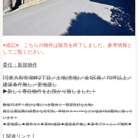
※追記※ こちらの物件は販売を終了しました。参考情報と
してご覧ください。
委任：新規物件
[1]東大和市湖畔2丁目／土地(売地)／全1区画／70坪以上／
建築条件無し／更地渡し
►新しく専任物件をお預かり致しました！
敷地72.8坪！南ひな壇につき陽当り・眺望良好な土地♪
都立公園近隣の緑豊かな住宅街。学校やスーパーなどが徒歩15分圏内に揃って
います！
★更地渡し★都市ガス★東6m道路★建築条件無し★参考プランニング無料★
[ 関連リンク ]