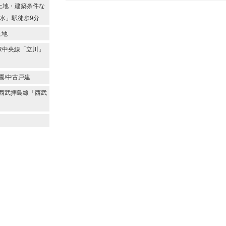
付土地・建築条件な
水」駅徒歩9分
土地
JR中央線「立川」
園/中古戸建
/西武拝島線「西武