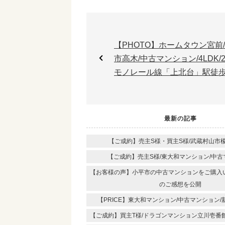
【PHOTO】ホームタウン宮前
市高木/中古マンション/4LDK/
モノレール線「上北台」駅徒歩
最新の記事
【ご成約】売主S様・買主S様/武蔵村山市榎
【ご成約】売主S様/東大和マンション/中
【お客様の声】小平市の中古マンションをご購入
のご感想を公開
【PRICE】東大和マンション/中古マンション/新
【ご成約】買主T様/ドラゴンマンション立川壱番