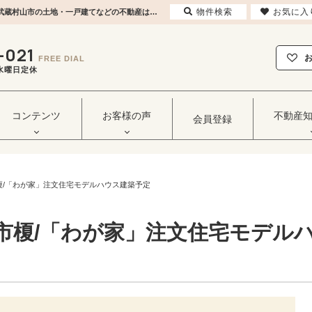
物件検索
お気に入
【NEW】武蔵村山市榎/「わが家」注文住宅モデルハウス建築予定 | 東大和市・立川市・武蔵村山市の土地・一戸建てなどの不動産はセンチュリー21ヒカリ企画へ
-021
FREE DIAL
毎週水曜日定休
コンテンツ
お客様の声
不動産
会員登録
榎/「わが家」注文住宅モデルハウス建築予定
市榎/「わが家」注文住宅モデル