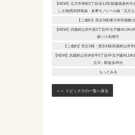
【NEW】立川市幸町5丁目/全12区画/建築条件
し土地/西武拝島線・多摩モノレール線「玉川上
【ご成約】売主O様/東大和市蔵敷/
【NEW】武蔵村山市中原3丁目/中古戸建/4LDK/
駅バス利用可
【ご成約】売主S様・買主K様/武蔵村山市学
【NEW】武蔵村山市伊奈平5丁目/中古戸建/4LDK
立川」駅徒歩26分
もっとみる
＜＜ トピックスの一覧へ戻る