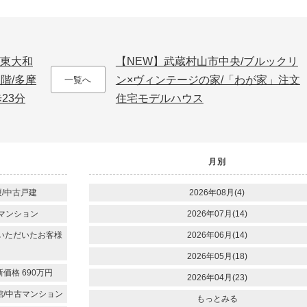
/東大和
【NEW】武蔵村山市中央/ブルックリ
2階/多摩
ン×ヴィンテージの家/「わが家」注文
一覧へ
23分
住宅モデルハウス
月別
/中古戸建
2026年08月(4)
古マンション
2026年07月(14)
いただいたお客様
2026年06月(14)
2026年05月(18)
価格 690万円
2026年04月(23)
館/中古マンション
もっとみる