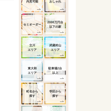
内見可能
おしゃれ
2000万円台
セミオーダー
以下の家
立川
武蔵村山
エリア
エリア
東大和
駐車場2台
エリア
以上
町名から
学区から
探す
探す