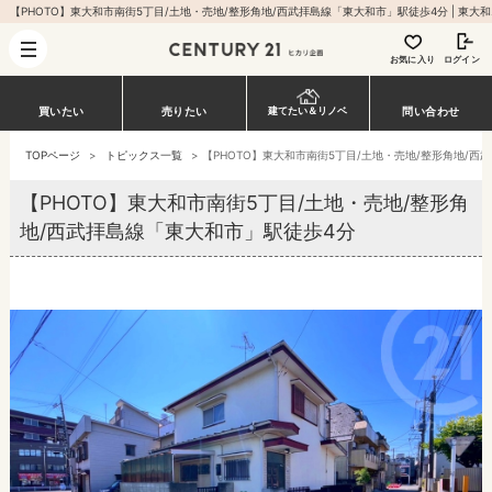
【PHOTO】東大和市
お気に入り
ログイン
買いたい
売りたい
建てたい＆リノベ
問い合わせ
TOPページ
>
トピックス一覧
>
【PHOTO】東大和市南街5丁目/土地・売地/整形角地/西
【PHOTO】東大和市南街5丁目/土地・売地/整形角
地/西武拝島線「東大和市」駅徒歩4分