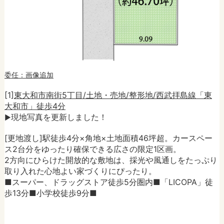
委任：画像追加
[1]
東大和市南街5丁目/土地・売地/整形地/西武拝島線「東
大和市」徒歩4分
現地写真を更新しました！
►
[更地渡し]駅徒歩4分×角地×土地面積46坪超。カースペー
ス2台分をゆったり確保できる広さの限定1区画。
2方向にひらけた開放的な敷地は、採光や風通しをたっぷり
取り入れた心地よい家づくりにぴったり。
■スーパー、ドラッグストア徒歩5分圏内■「LICOPA」徒
歩13分■小学校徒歩9分■
----------------------------