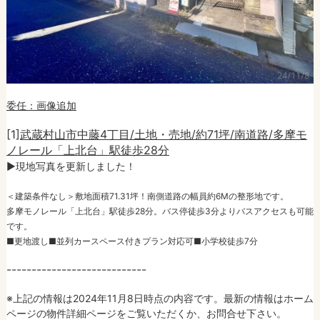
委任：画像追加
[1]
武蔵村山市中藤4丁目/土地・売地/約71坪/南道路/多摩モ
ノレール「上北台」駅徒歩28分
►現地写真を更新しました！
＜建築条件なし＞敷地面積71.31坪！南側道路の幅員約6Mの整形地です。
多摩モノレール「上北台」駅徒歩28分。バス停徒歩3分よりバスアクセスも可能
です。
■更地渡し■並列カースペース付きプラン対応可■小学校徒歩7分
----------------------------
※上記の情報は2024年11月8日時点の内容です。最新の情報はホーム
ページの物件詳細ページをご覧いただくか、お問合せ下さい。