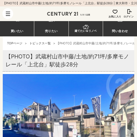
お気に入り
ログイン
買いたい
売りたい
建てたい＆リノベ
問い合わせ
TOPページ
>
トピックス一覧
>
【PHOTO】武蔵村山市中藤/土地/約71坪/多摩モノレール
【PHOTO】武蔵村山市中藤/土地/約71坪/多摩モノ
レール「上北台」駅徒歩28分