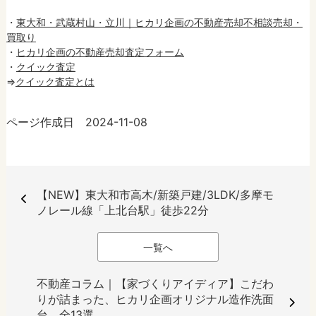
・
東大和・武蔵村山・立川｜ヒカリ企画の不動産売却不相談売却・
買取り
・
ヒカリ企画の不動産売却査定フォーム
・
クイック査定
⇒
クイック査定とは
ページ作成日 2024-11-08
【NEW】東大和市高木/新築戸建/3LDK/多摩モ
ノレール線「上北台駅」徒歩22分
一覧へ
不動産コラム｜【家づくりアイディア】こだわ
りが詰まった、ヒカリ企画オリジナル造作洗面
台 全13選