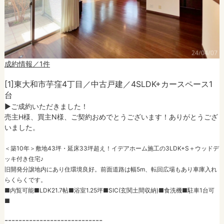
成約情報／1件
[1]東大和市芋窪4丁目／中古戸建／4SLDK+カースペース1
台
►ご成約いただきました！
売主H様、買主N様、ご契約おめでとうございます！ありがとうござ
いました。
＜築10年＞敷地43坪・延床33坪超え！イデアホーム施工の3LDK+S＋ウッドデ
ッキ付き住宅♪
旧開発分譲地内にあり住環境良好。前面道路は幅5m、転回広場もあり車庫入れ
らくらくです。
■内覧可能■LDK21.7帖■浴室1.25坪■SIC(玄関土間収納)■食洗機■駐車1台可
■
----------------------------