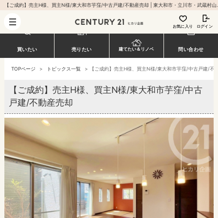
【ご成約】売主H様、買主N様/東大和市芋窪/中古戸建/不動
お気に入り
ログイン
買いたい
売りたい
問い合わせ
建てたい＆リノベ
TOPページ
>
トピックス一覧
>
【ご成約】売主H様、買主N様/東大和市芋窪/中古戸建/不
【ご成約】売主H様、買主N様/東大和市芋窪/中古
戸建/不動産売却