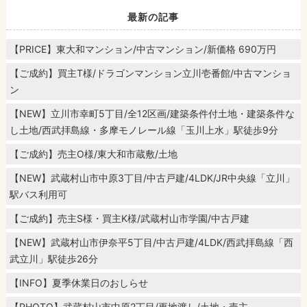
最新の記事
【PRICE】東大和マンション/中古マンション/新価格 690万円
【ご成約】買主T様/ドラゴンマンション立川壱番館/中古マンショ
ン
【NEW】立川市幸町5丁目/全12区画/建築条件付土地・建築条件な
し土地/西武拝島線・多摩モノレール線「玉川上水」駅徒歩9分
【ご成約】売主O様/東大和市蔵敷/土地
【NEW】武蔵村山市中原3丁目/中古戸建/4LDK/JR中央線「立川」
駅バス利用可
【ご成約】売主S様・買主K様/武蔵村山市学園/中古戸建
【NEW】武蔵村山市伊奈平5丁目/中古戸建/4LDK/西武拝島線「西
武立川」駅徒歩26分
【INFO】夏季休業日のおしらせ
【PHOTO】武蔵村山市中原2丁目/更地渡し/土地・売主