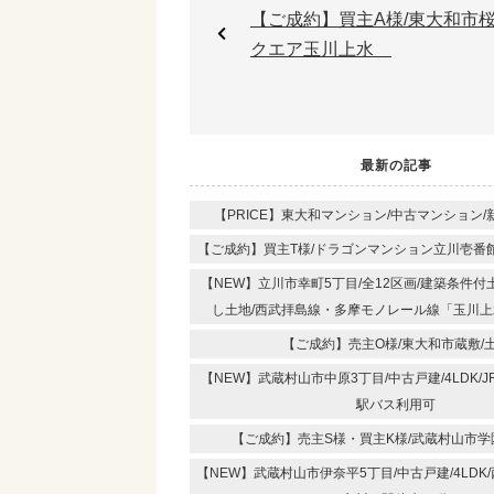
【ご成約】買主A様/東大和市桜
クエア玉川上水＿
最新の記事
【PRICE】東大和マンション/中古マンション/新
【ご成約】買主T様/ドラゴンマンション立川壱番
【NEW】立川市幸町5丁目/全12区画/建築条件
し土地/西武拝島線・多摩モノレール線「玉川上
【ご成約】売主O様/東大和市蔵敷/
【NEW】武蔵村山市中原3丁目/中古戸建/4LDK/
駅バス利用可
【ご成約】売主S様・買主K様/武蔵村山市学
【NEW】武蔵村山市伊奈平5丁目/中古戸建/4LDK