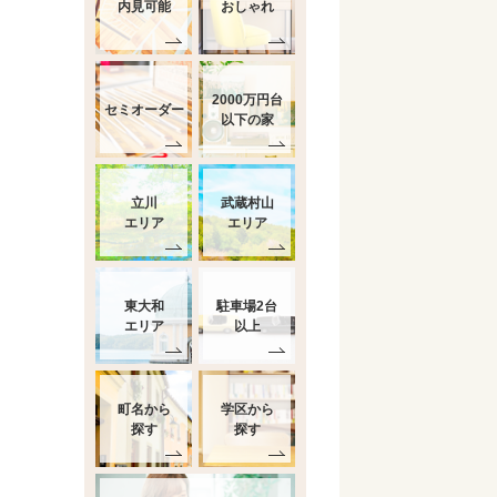
内見可能
おしゃれ
2000万円台
セミオーダー
以下の家
立川
武蔵村山
エリア
エリア
東大和
駐車場2台
エリア
以上
町名から
学区から
探す
探す