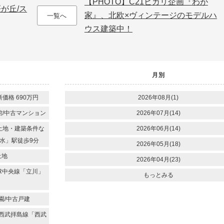
【PHOTO】C21ヒカリ企画『わが
が丘/ス
家』、北欧×ヴィンテージのモデルハ
一覧へ
ウス建築中！
月別
価格 690万円
2026年08月(1)
館/中古マンション
2026年07月(14)
付土地・建築条件な
2026年06月(14)
水」駅徒歩9分
2026年05月(18)
土地
2026年04月(23)
JR中央線「立川」
もっとみる
園/中古戸建
/西武拝島線「西武