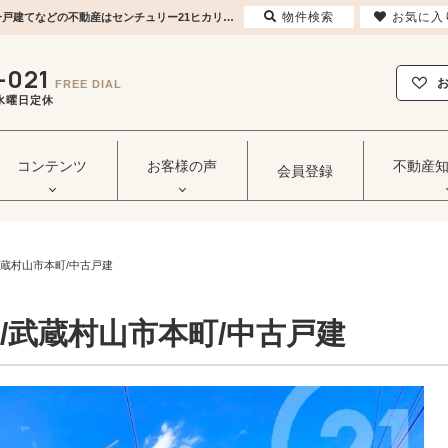
物件検索
お気に入
【ご成約】買主Y様/武蔵村山市本町/中古戸建 | 東大和市・立川市・武蔵村山市の土地・一戸建てなどの不動産はセンチュリー21ヒカリ企画へ
-021
FREE DIAL
毎週水曜日定休
コンテンツ
お客様の声
不動産
会員登録
武蔵村山市本町/中古戸建
/武蔵村山市本町/中古戸建