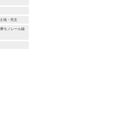
/土地・売主
/多摩モノレール線