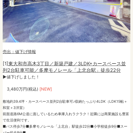
売出：値下げ情報
[1]
東大和市高木3丁目／新築戸建／3LDK+カースペース並
列2台駐車可能／多摩モノレール「上北台駅」徒歩22分
►値下げしました！
3,480万円(税込)
[NEW]
敷地約39.4坪・カースペース並列2台駐車可♪収納たっぷり4LDK（LDK15帖＋
和室＋3洋室）
前面道路6M公道に面しているため車庫入れラクラク！近隣には商業施設も豊富
で生活便利です。
■バス停歩7分■多摩モノレール「上北台」駅徒歩22分■小学校徒歩9分■スー
パー徒歩8分■