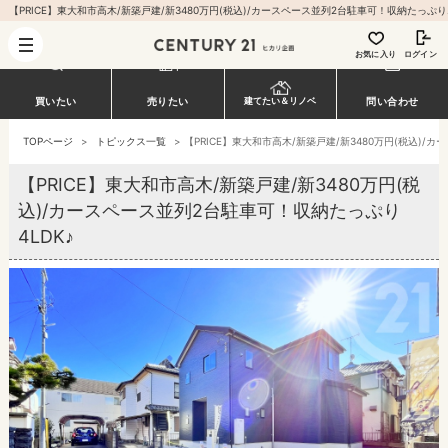
【PRICE】東大和市高木
お気に入り
ログイン
買いたい
売りたい
建てたい＆リノベ
問い合わせ
TOPページ
>
トピックス一覧
>
【PRICE】東大和市高木/新築戸建/新3480万円(税込)/
【PRICE】東大和市高木/新築戸建/新3480万円(税
込)/カースペース並列2台駐車可！収納たっぷり
4LDK♪