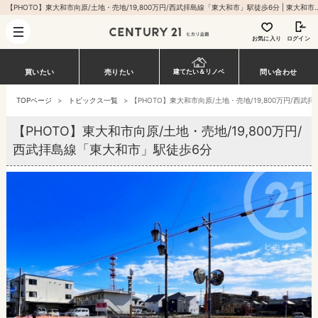
【PHOTO】東大和市向原/土地・売地/19,800万円/西武拝島線「東大和市」駅徒歩6分 | 東大和市・立川市・
お気に入り
ログイン
買いたい
売りたい
問い合わせ
建てたい＆リノベ
TOPページ
>
トピックス一覧
>
【PHOTO】東大和市向原/土地・売地/19,800万円/西
【PHOTO】東大和市向原/土地・売地/19,800万円/
西武拝島線「東大和市」駅徒歩6分