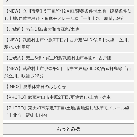
ン
【NEW】立川市幸町5丁目/全12区画/建築条件付土地・建築条件な
し土地/西武拝島線・多摩モノレール線「玉川上水」駅徒歩9分
【ご成約】売主O様/東大和市蔵敷/土地
【NEW】武蔵村山市中原3丁目/中古戸建/4LDK/JR中央線「立川」
駅バス利用可
【ご成約】売主S様・買主K様/武蔵村山市学園/中古戸建
【NEW】武蔵村山市伊奈平5丁目/中古戸建/4LDK/西武拝島線「西
武立川」駅徒歩26分
【INFO】夏季休業日のおしらせ
【PHOTO】武蔵村山市中原2丁目/更地渡し/土地・売主
【PHOTO】東大和市蔵敷2丁目/土地/更地渡し/多摩モノレール線
「上北台」駅徒歩14分
もっとみる