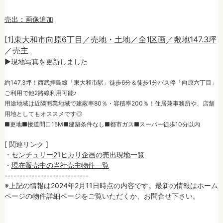
売出：画像追加
[1]
東大和市向原6丁目／売地・土地／全1区画／敷地147.3坪
／売主
►現地写真を更新しました
約147.3坪！西武拝島線「東大和市駅」徒歩6分＆徒歩1分バス停「向原六丁目」
ご利用で他2路線利用可能♪
用途地域は近隣商業地域で建蔽率80％・容積率200％！住居兼事務所や、店舗
用地としてもオススメです◎
■更地■接道間口15M■建築条件なし■都市ガス■スーパー徒歩10分以内
[ 関連リンク ]
・
センチュリー21ヒカリ企画の売出現地一覧
・
現在販売中の当社売主物件一覧
----------------------------
※上記の情報は2024年2月11日時点の内容です。最新の情報はホーム
ページの物件詳細ページをご覧いただくか、お問合せ下さい。