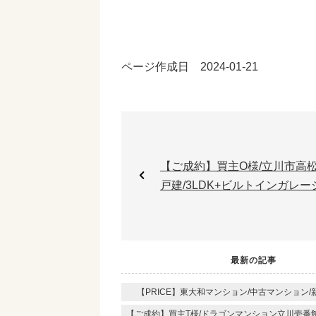
ページ作成日 2024-01-21
【ご成約】買主O様/立川市高松
戸建/3LDK+ビルトインガレー
最新の記事
【PRICE】東大和マンション/中古マンション/新
【ご成約】買主T様/ドラゴンマンション立川壱番