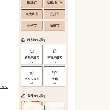
瑞穂町
武蔵村山市
東大和市
立川市
小平市
昭島市
種別から探す
新築戸建て
中古戸建て
マンション
土地
ション
条件から探す