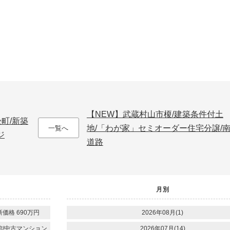
【NEW】武蔵村山市榎/建築条件付土
町/新築
地/「わが家」セミオーダー住宅分譲/
一覧へ
ジ
道路
月別
価格 690万円
2026年08月(1)
館/中古マンション
2026年07月(14)