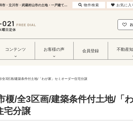
物件検索
お気に入
【NEW】武蔵村山市榎/全3区画/建築条件付土地/「わが家」セミオーダー住宅分譲 | 東大和市・立川市・武蔵村山市の土地・一戸建てなどの不動産はセンチュリー21ヒカリ企画へ
-021
FREE DIAL
毎週水曜日定休
コンテンツ
お客様の声
不動産
会員登録
榎/全3区画/建築条件付土地/「わが家」セミオーダー住宅分譲
市榎/全3区画/建築条件付土地/「
住宅分譲