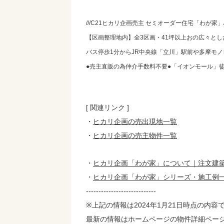
///C21ヒカリ企画売主 セミオーダー住宅「わが家」//
【区画整理地内】全3区画・41坪以上おの広々と
バス停歩1分からJR中央線「立川」駅前や多摩モ
●売主直販の為仲介手数料不要●「イオンモール」徒
[ 関連リンク ]
・
ヒカリ企画の売出現地一覧
・
ヒカリ企画の売主物件一覧
・
ヒカリ企画「わが家」について｜注文建
・
ヒカリ企画「わが家」シリーズ・施工例
----------------------------
※上記の情報は2024年1月21日時点の内容
最新の情報はホームページの物件詳細ペー