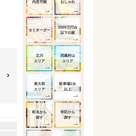
内見可能
おしゃれ
2000万円台
セミオーダー
以下の家
立川
武蔵村山
エリア
エリア
南
東大和
駐車場2台
エリア
以上
町名から
学区から
探す
探す