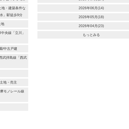
付土地・建築条件な
2026年06月(14)
水」駅徒歩9分
2026年05月(18)
土地
2026年04月(23)
JR中央線「立川」
もっとみる
園/中古戸建
/西武拝島線「西武
/土地・売主
/多摩モノレール線