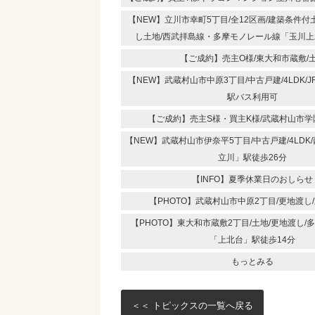
【NEW】立川市幸町5丁目/全12区画/建築条件
し土地/西武拝島線・多摩モノレール線「玉川上
【ご成約】売主O様/東大和市蔵敷/
【NEW】武蔵村山市中原3丁目/中古戸建/4LDK/
駅バス利用可
【ご成約】売主S様・買主K様/武蔵村山市学
【NEW】武蔵村山市伊奈平5丁目/中古戸建/4LDK
立川」駅徒歩26分
【INFO】夏季休業日のおしらせ
【PHOTO】武蔵村山市中原2丁目/更地渡し
【PHOTO】東大和市蔵敷2丁目/土地/更地渡し
「上北台」駅徒歩14分
もっとみる
＜＜ トピックスの一覧へ戻る