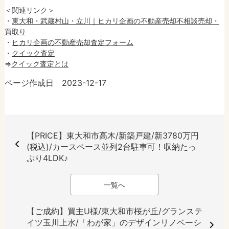
＜関連リンク＞
・
東大和・武蔵村山・立川｜ヒカリ企画の不動産売却不相談売却・
買取り
・
ヒカリ企画の不動産売却査定フォーム
・
クイック査定
⇒
クイック査定とは
ページ作成日 2023-12-17
【PRICE】東大和市高木/新築戸建/新3780万円
(税込)/カースペース並列2台駐車可！収納たっ
ぷり4LDK♪
一覧へ
【ご成約】買主U様/東大和市桜が丘/グランステ
イツ玉川上水/「わが家」のデザインリノベーシ