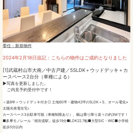
委任：新規物件
2024年2月18日追記：こちらの物件はご成約となりました
[1]武蔵村山市大南／中古戸建／5SLDK＋ウッドデッキ＋カ
ースペース2台分（車種による）
►写真を更新しました。
ご内見予約受付中です！
＜築8年＞ウッドデッキ付き◎ 土地60坪・建物42坪の5LDK＋S、オール電化×
太陽光発電住宅♪
カースペース3台駐車可能（車種制限あり）、幅は乗り降り楽々の約3Mです！
■多摩モノレール「桜街道駅」徒歩19分■LDK22.7帖■大型SIC・WIC■小学校
徒歩5分以内