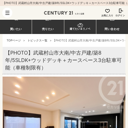
【PHOTO】武蔵村山市大南/中古戸建/築8年/5S
お気に入り
ログイン
買いたい
売りたい
問い合わせ
建てたい＆リノベ
TOPページ
>
トピックス一覧
>
【PHOTO】武蔵村山市大南/中古戸建/築8年/5SLDK
【PHOTO】武蔵村山市大南/中古戸建/築8
年/5SLDK+ウッドデッキ＋カースペース3台駐車可
能（車種制限有）