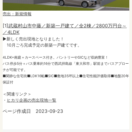
売出：新規情報
[1]
武蔵村山市中藤／新築一戸建て／全2棟／2800万円台～
／4LDK
►新しく売出現地となりました！
10月ごろ完成予定の新築一戸建てです。
4LDK+南庭＋カースペース付き。パントリーやSICなど収納豊富！
バス停歩5分＋バス乗車約16分で西武拝島線「東大和市」駅前までバスアプロー
チが可能です。
■閑静な住宅街■LDK16帖■SIC■敷地35坪以上■住宅性能評価取得■地盤20年
保証付
＜関連リンク＞
・
ヒカリ企画の売出現地一覧
ページ作成日 2023-09-23