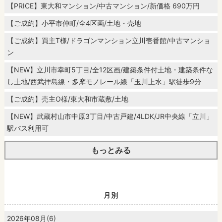
【PRICE】東大和マンション/中古マンション/新価格 690万円
【ご成約】小平市仲町/全4区画/土地・売地
【ご成約】買主T様/ドラゴンマンション立川壱番館/中古マンショ
ン
【NEW】立川市幸町5丁目/全12区画/建築条件付土地・建築条件な
し土地/西武拝島線・多摩モノレール線「玉川上水」駅徒歩9分
【ご成約】売主O様/東大和市蔵敷/土地
【NEW】武蔵村山市中原3丁目/中古戸建/4LDK/JR中央線「立川」
駅バス利用可
もっとみる
月別
2026年08月(6)