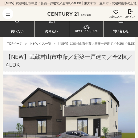
【NEW】武蔵村山市中藤／新築一戸建て／全2棟／4LDK | 東大和市・立川市・武蔵村山市の
お気に入り
ログイン
買いたい
売りたい
建てたい＆リノベ
問い合わせ
TOPページ
>
トピックス一覧
>
【NEW】武蔵村山市中藤／新築一戸建て／全2棟／4LDK
【NEW】武蔵村山市中藤／新築一戸建て／全2棟／
4LDK