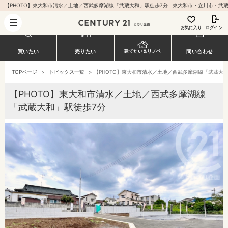
お気に入り
ログイン
買いたい
売りたい
建てたい＆リノベ
問い合わせ
TOPページ
>
トピックス一覧
>
【PHOTO】東大和市清水／土地／西武多摩湖線「武蔵大和
【PHOTO】東大和市清水／土地／西武多摩湖線
「武蔵大和」駅徒歩7分