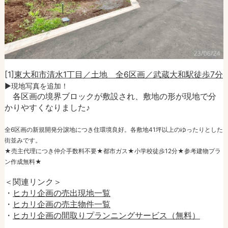
[1]
東大和市清水1丁目／土地 全6区画／武蔵大和駅徒歩7分
►現地写真を追加！
各区画の境界ブロックが敷設され、敷地の形が現地で分
かりやすくなりました♪
全6区画の新規開発分譲地につき住環境良好。各敷地41坪以上のゆったりとした
街並みです。
★売主代理につき仲介手数料不要★都市ガス★小学校徒歩12分★参考建物プラ
ン作成無料★
＜関連リンク＞
・
ヒカリ企画の売出現地一覧
・
ヒカリ企画の売主物件一覧
・
ヒカリ企画の間取りプランニングサービス（無料）