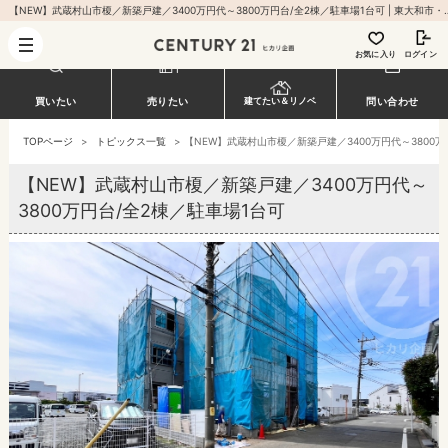
【NEW】武蔵村山市榎／新築戸建／3400万円代～3800万円台/全2棟／駐車場1台可 |
お気に入り
ログイン
買いたい
売りたい
建てたい＆リノベ
問い合わせ
TOPページ
>
トピックス一覧
>
【NEW】武蔵村山市榎／新築戸建／3400万円代～3800万
【NEW】武蔵村山市榎／新築戸建／3400万円代～
3800万円台/全2棟／駐車場1台可