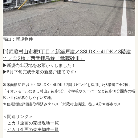
売出：新規物件
[1]
武蔵村山市榎1丁目／新築戸建／3SLDK～4LDK／3階建
て／全2棟／西武拝島線「武蔵砂川」
►新規売出現地をお預かりしました！
►6月下旬完成予定の新築戸建てです♪
延床面積31坪以上・3SLDK～4LDK！2階リビングを採用した3階建て全2棟。
「イオンモールむさし村山」徒歩5分、小学校やスーパーなど徒歩10分圏内の幅
広い世代が暮らしやすい立地。
☆住宅瀬能評価書取得済み☆バス「武蔵村山病院」徒歩4分☆都市ガス
＜関連リンク＞
・
ヒカリ企画の売出現地一覧
・
ヒカリ企画の売主物件一覧