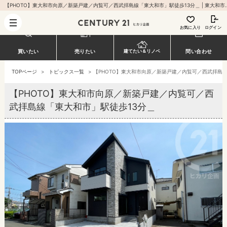
【PHOTO】東大和市向原／新築戸建／内覧可／西武拝島線「東大和市」駅徒歩13分＿ | 
お気に入り
ログイン
買いたい
売りたい
問い合わせ
建てたい＆リノベ
TOPページ
>
トピックス一覧
>
【PHOTO】東大和市向原／新築戸建／内覧可／西武拝島線
【PHOTO】東大和市向原／新築戸建／内覧可／西
武拝島線「東大和市」駅徒歩13分＿