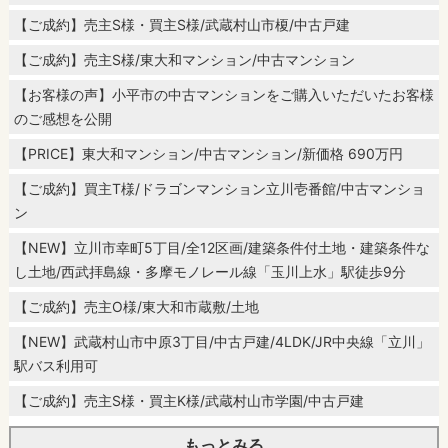
【ご成約】売主S様・買主S様/武蔵村山市榎/中古戸建
【ご成約】売主S様/東大和マンション/中古マンション
【お客様の声】小平市の中古マンションをご購入いただいたお客様
のご感想を公開
【PRICE】東大和マンション/中古マンション/新価格 690万円
【ご成約】買主T様/ドラゴンマンション立川壱番館/中古マンショ
ン
【NEW】立川市幸町5丁目/全12区画/建築条件付土地・建築条件な
し土地/西武拝島線・多摩モノレール線「玉川上水」駅徒歩9分
【ご成約】売主O様/東大和市蔵敷/土地
【NEW】武蔵村山市中原3丁目/中古戸建/4LDK/JR中央線「立川」
駅バス利用可
【ご成約】売主S様・買主K様/武蔵村山市学園/中古戸建
もっとみる