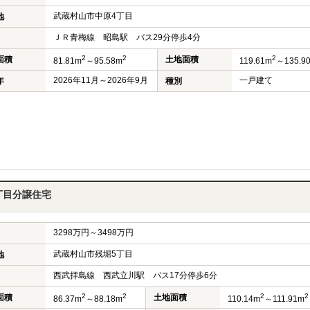
武蔵村山市中原4丁目
地
ＪＲ青梅線 昭島駅 バス29分停歩4分
2
2
2
面積
土地面積
81.81m
～95.58m
119.61m
～135.9
2026年11月～2026年9月
一戸建て
年
種別
丁目分譲住宅
3298万円～3498万円
武蔵村山市残堀5丁目
地
西武拝島線 西武立川駅 バス17分停歩6分
2
2
2
2
面積
土地面積
86.37m
～88.18m
110.14m
～111.91m