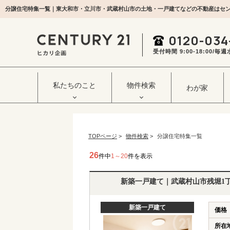
分譲住宅特集一覧｜東大和市・立川市・武蔵村山市の土地・一戸建てなどの不動産はセン
0120-034
受付時間 9:00‐18:00/
私たちのこと
物件検索
わが家
TOPページ
>
物件検索
>
分譲住宅特集一覧
26
件中
1～20
件を表示
新築一戸建て｜武蔵村山市残堀1
新築一戸建て
価格
所在