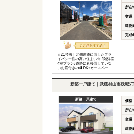
所在
交通
建物
完成
☆21号棟｜北側道路に面したプラ
イバシー性の高い住まい☆ 2階洋室
4室プラン♪道路に直接面していな
いお庭付きの4LDK+カースペース
並列2台駐車OK！ ◆住宅性能評価
取得◆カースペース2台駐車可◆太
陽光発電システム搭載◆
新築一戸建て｜武蔵村山市残堀5
新築一戸建て
価格
所在
交通
建物