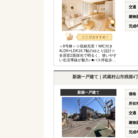
交通
建物
完成
＜8号棟＞☆収納充実！WIC付き
4LDK×LDK16.7帖のゆとり設計☆
全居室2面採光で明るく、使いやす
い生活導線が魅力♪ ■バス停徒歩3
分■多摩モノレール新駅徒歩10分■
長期優良住宅■小学校＆スーパー徒
歩5分以内■
新築一戸建て｜武蔵村山市残堀4
新築一戸建て
価格
所在
交通
建物
完成