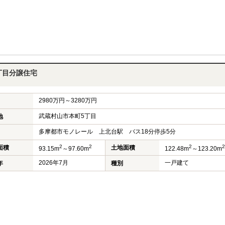
丁目分譲住宅
2980万円～3280万円
武蔵村山市本町5丁目
地
多摩都市モノレール 上北台駅 バス18分停歩5分
2
2
2
2
面積
土地面積
93.15m
～97.60m
122.48m
～123.20m
2026年7月
一戸建て
年
種別