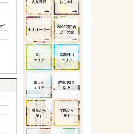
内見可能
おしゃれ
2
0m
2000万円台
セミオーダー
以下の家
立川
武蔵村山
エリア
エリア
東大和
駐車場2台
エリア
以上
町名から
学区から
探す
探す