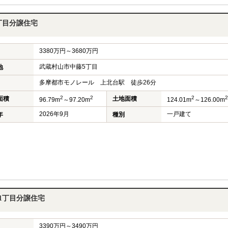
丁目分譲住宅
3380万円～3680万円
武蔵村山市中藤5丁目
地
多摩都市モノレール 上北台駅 徒歩26分
2
2
2
2
面積
土地面積
96.79m
～97.20m
124.01m
～126.00m
2026年9月
一戸建て
年
種別
1丁目分譲住宅
3390万円～3490万円