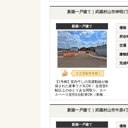
すい住まい♪ ◆住宅性能評価書W取
得◆フラット35S利用可◆「野山
北・六道山公園」徒歩5分◆
新築一戸建て｜武蔵村山市神明2
新築一戸建て
価格
所在
交通
建物
完成
【1号棟】室内干しの洗濯動線が確
保された家事ラク3LDK！ 全居室6
帖以上のゆとりある間取り。カー
スペース並列2台駐車OK（車種制
限あり）。 ◆長期優良住宅
◆BELS◆住宅性能表示W取得
◆「上北台」駅利用可◆
新築一戸建て｜武蔵村山市中原4
新築一戸建て
価格