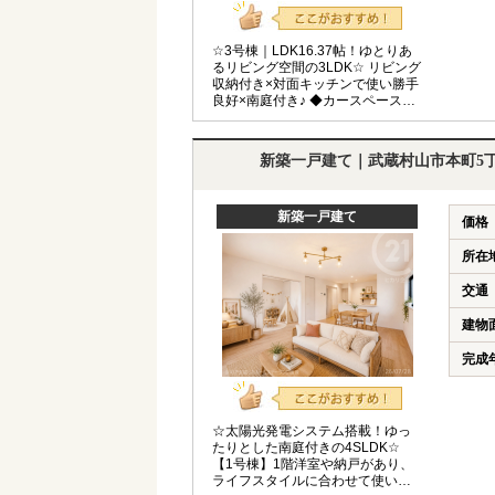
☆3号棟｜LDK16.37帖！ゆとりあ
るリビング空間の3LDK☆ リビング
収納付き×対面キッチンで使い勝手
良好×南庭付き♪ ◆カースペース並
列2台可◆全室収納◆6.5帖居室2部
屋◆整形地◆
新築一戸建て｜武蔵村山市本町5
新築一戸建て
価格
所在
交通
建物
完成
☆太陽光発電システム搭載！ゆっ
たりとした南庭付きの4SLDK☆
【1号棟】1階洋室や納戸があり、
ライフスタイルに合わせて使いや