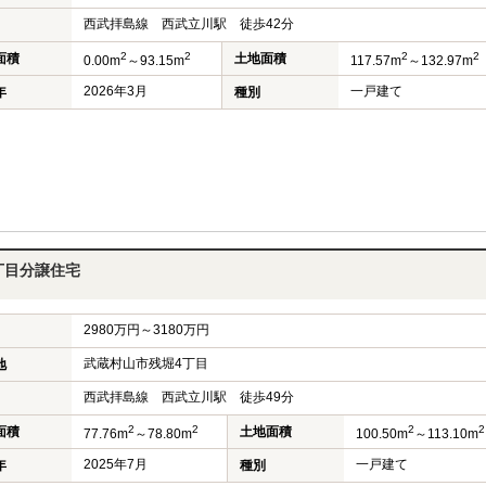
西武拝島線 西武立川駅 徒歩42分
2
2
2
2
面積
土地面積
0.00m
～93.15m
117.57m
～132.97m
2026年3月
一戸建て
年
種別
丁目分譲住宅
2980万円～3180万円
武蔵村山市残堀4丁目
地
西武拝島線 西武立川駅 徒歩49分
2
2
2
2
面積
土地面積
77.76m
～78.80m
100.50m
～113.10m
2025年7月
一戸建て
年
種別