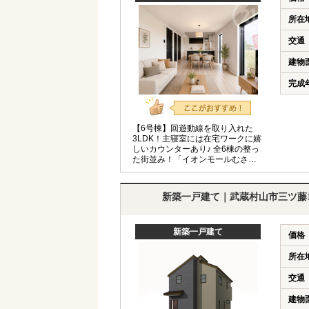
所在
交通
建物
完成
【6号棟】回遊動線を取り入れた
3LDK！主寝室には在宅ワークに嬉
しいカウンターあり♪ 全6棟の整っ
た街並み！「イオンモールむさし
村山」も生活圏内にありお買物に
便利◎ ◆小・中学校徒歩10分以内◆
長期優良住宅認定住宅◆バス停徒歩
新築一戸建て｜武蔵村山市三ツ藤
4分◆
新築一戸建て
価格
所在
交通
建物