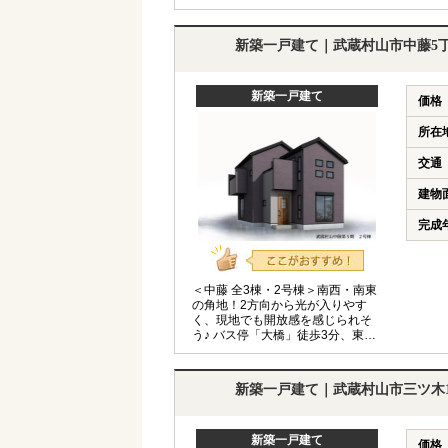
◆住宅性能評価取得◆バルコニー2
カ所◆
新築一戸建て｜武蔵村山市中藤5
新築一戸建て
価格
所在
交通
建物
完成
＜中藤 全3棟・2号棟＞南西・南東
の角地！2方向から光が入りやす
く、現地でも開放感を感じられそ
う♪ バス停「大橋」徒歩3分、東大
和市駅前までバスアプローチが可
能！ ◆長期優良住宅◆ZEH水準仕様
◆LDK16帖◆ミニパントリー◆バル
新築一戸建て｜武蔵村山市三ツ木
コニー2カ所◆1階洋室あり◆
新築一戸建て
価格