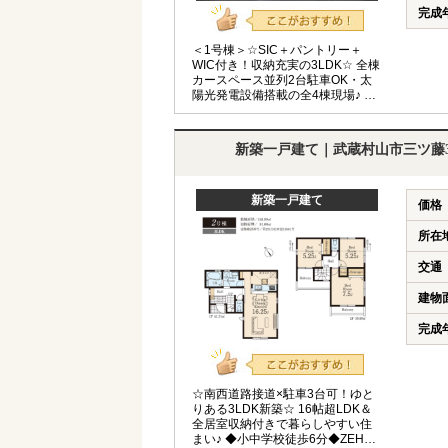
完成
＜1号棟＞☆SIC＋パントリー＋
WIC付き！収納充実の3LDK☆ 全棟
カースペース並列2台駐車OK・太
陽光発電設備搭載の全4棟現場♪ ◆
住宅性能評価書W取得◆ZEH水準◆
長期優良住宅◆小学校徒歩6分◆
新築一戸建て｜武蔵村山市三ツ藤
新築一戸建て
価格
所在
交通
建物
完成
☆南西道路接道×駐車3台可！ゆと
りある3LDK新築☆ 16帖超LDK＆
全居室収納付きで暮らしやすい住
まい♪ ◆小中学校徒歩6分◆ZEH水準