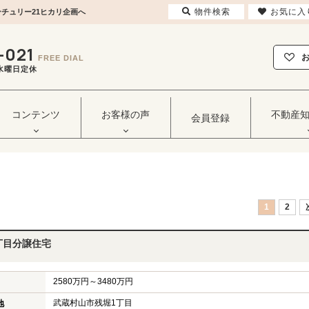
物件検索
お気に入
チュリー21ヒカリ企画へ
-021
FREE DIAL
毎週水曜日定休
コンテンツ
お客様の声
不動産
会員登録
1
2
丁目分譲住宅
2580万円～3480万円
武蔵村山市残堀1丁目
地