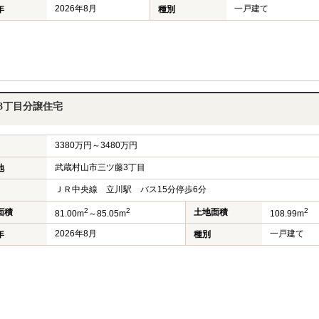
2026年8月
一戸建て
年
種別
3丁目分譲住宅
3380万円～3480万円
武蔵村山市三ツ藤3丁目
地
ＪＲ中央線 立川駅 バス15分停歩6分
2
2
2
面積
土地面積
81.00m
～85.05m
108.99m
2026年8月
一戸建て
年
種別