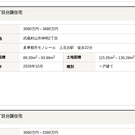
丁目分譲住宅
3080万円～3880万円
武蔵村山市神明2丁目
地
多摩都市モノレール 上北台駅 徒歩22分
2
2
2
2
面積
土地面積
89.30m
～93.96m
115.05m
～130.28m
2026年10月
一戸建て
年
種別
丁目分譲住宅
3080万円～3380万円