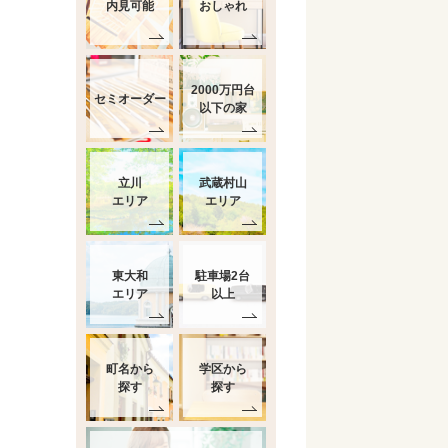
内見可能
おしゃれ
2000万円台
セミオーダー
以下の家
立川
武蔵村山
エリア
エリア
東大和
駐車場2台
エリア
以上
町名から
学区から
探す
探す