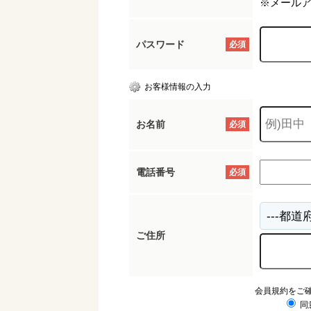
※メール
パスワード
必須
お客様情報の入力
お名前
必須
電話番号
必須
ご住所
会員規約をご
同