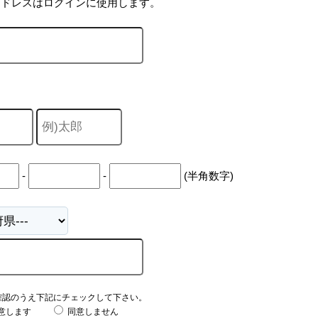
アドレスはログインに使用します。
-
-
(半角数字)
確認のうえ下記にチェックして下さい。
意します
同意しません