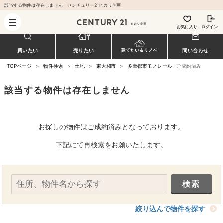
該当する物件は存在しません｜センチュリー21ヒカリ企画
お気に入り
ログイン
買いたい
売りたい
問い合わせ
建てたい＆リノベ
TOPページ
>
物件検索
>
土地
>
東大和市
>
多摩都市モノレール
ご成約済み
該当する物件は存在しません
お探しの物件はご成約済みとなっております。
下記にて再検索をお願いたします。
絞り込んで物件を探す