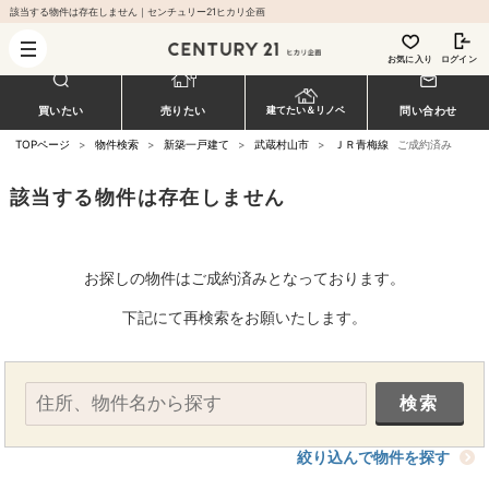
該当する物件は存在しません｜センチュリー21ヒカリ企画
お気に入り
ログイン
買いたい
売りたい
問い合わせ
建てたい＆リノベ
TOPページ
>
物件検索
>
新築一戸建て
>
武蔵村山市
>
ＪＲ青梅線
ご成約済み
該当する物件は存在しません
お探しの物件はご成約済みとなっております。
下記にて再検索をお願いたします。
絞り込んで物件を探す