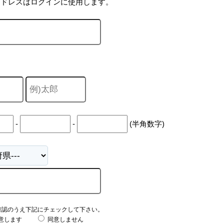
アドレスはログインに使用します。
-
-
(半角数字)
確認のうえ下記にチェックして下さい。
意します
同意しません