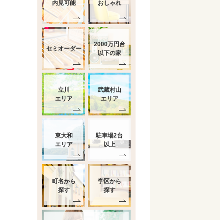
内見可能
おしゃれ
2000万円台
セミオーダー
以下の家
立川
武蔵村山
エリア
エリア
東大和
駐車場2台
エリア
以上
町名から
学区から
探す
探す