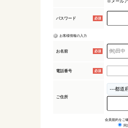
※メール
パスワード
必須
お客様情報の入力
お名前
必須
電話番号
必須
ご住所
会員規約をご
同